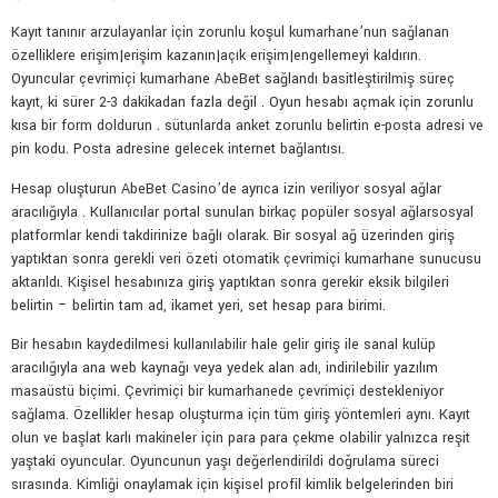
Kayıt tanınır arzulayanlar için zorunlu koşul kumarhane’nun sağlanan
özelliklere erişim|erişim kazanın|açık erişim|engellemeyi kaldırın.
Oyuncular çevrimiçi kumarhane AbeBet sağlandı basitleştirilmiş süreç
kayıt, ki sürer 2-3 dakikadan fazla değil . Oyun hesabı açmak için zorunlu
kısa bir form doldurun . sütunlarda anket zorunlu belirtin e-posta adresi ve
pin kodu. Posta adresine gelecek internet bağlantısı.
Hesap oluşturun AbeBet Casino’de ayrıca izin veriliyor sosyal ağlar
aracılığıyla . Kullanıcılar portal sunulan birkaç popüler sosyal ağlarsosyal
platformlar kendi takdirinize bağlı olarak. Bir sosyal ağ üzerinden giriş
yaptıktan sonra gerekli veri özeti otomatik çevrimiçi kumarhane sunucusu
aktarıldı. Kişisel hesabınıza giriş yaptıktan sonra gerekir eksik bilgileri
belirtin – belirtin tam ad, ikamet yeri, set hesap para birimi.
Bir hesabın kaydedilmesi kullanılabilir hale gelir giriş ile sanal kulüp
aracılığıyla ana web kaynağı veya yedek alan adı, indirilebilir yazılım
masaüstü biçimi. Çevrimiçi bir kumarhanede çevrimiçi destekleniyor
sağlama. Özellikler hesap oluşturma için tüm giriş yöntemleri aynı. Kayıt
olun ve başlat karlı makineler için para para çekme olabilir yalnızca reşit
yaştaki oyuncular. Oyuncunun yaşı değerlendirildi doğrulama süreci
sırasında. Kimliği onaylamak için kişisel profil kimlik belgelerinden biri