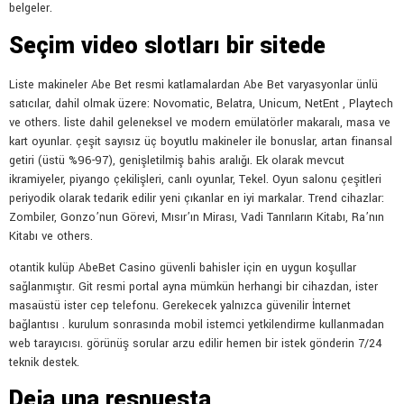
belgeler.
Seçim video slotları bir sitede
Liste makineler Abe Bet resmi katlamalardan Abe Bet varyasyonlar ünlü
satıcılar, dahil olmak üzere: Novomatic, Belatra, Unicum, NetEnt , Playtech
ve others. liste dahil geleneksel ve modern emülatörler makaralı, masa ve
kart oyunlar. çeşit sayısız üç boyutlu makineler ile bonuslar, artan finansal
getiri (üstü %96-97), genişletilmiş bahis aralığı. Ek olarak mevcut
ikramiyeler, piyango çekilişleri, canlı oyunlar, Tekel. Oyun salonu çeşitleri
periyodik olarak tedarik edilir yeni çıkanlar en iyi markalar. Trend cihazlar:
Zombiler, Gonzo’nun Görevi, Mısır’ın Mirası, Vadi Tanrıların Kitabı, Ra’nın
Kitabı ve others.
otantik kulüp AbeBet Casino güvenli bahisler için en uygun koşullar
sağlanmıştır. Git resmi portal ayna mümkün herhangi bir cihazdan, ister
masaüstü ister cep telefonu. Gerekecek yalnızca güvenilir İnternet
bağlantısı . kurulum sonrasında mobil istemci yetkilendirme kullanmadan
web tarayıcısı. görünüş sorular arzu edilir hemen bir istek gönderin 7/24
teknik destek.
Deja una respuesta