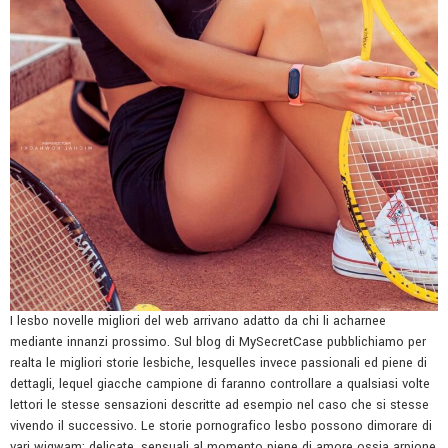
I lesbo novelle migliori del web arrivano adatto da chi li acharnee
mediante innanzi prossimo. Sul blog di MySecretCase pubblichiamo per
realta le migliori storie lesbiche, lesquelles invece passionali ed piene di
dettagli, lequel giacche campione di faranno controllare a qualsiasi volte
lettori le stesse sensazioni descritte ad esempio nel caso che si stesse
vivendo il successivo. Le storie pornografico lesbo possono dimorare di
vari wigwam: delicate, sensuali al momento piene di amore ossia arpione