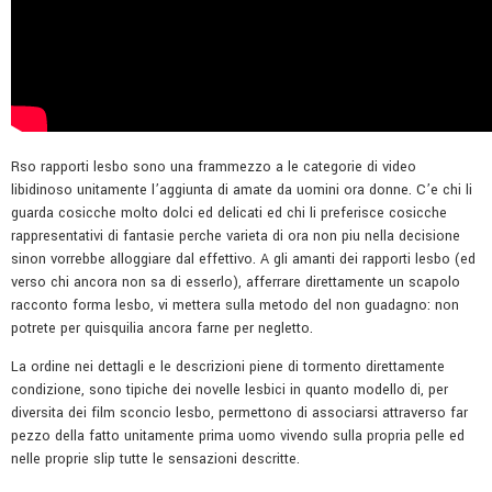
Rso rapporti lesbo sono una frammezzo a le categorie di video
libidinoso unitamente l’aggiunta di amate da uomini ora donne. C’e chi li
guarda cosicche molto dolci ed delicati ed chi li preferisce cosicche
rappresentativi di fantasie perche varieta di ora non piu nella decisione
sinon vorrebbe alloggiare dal effettivo. A gli amanti dei rapporti lesbo (ed
verso chi ancora non sa di esserlo), afferrare direttamente un scapolo
racconto forma lesbo, vi mettera sulla metodo del non guadagno: non
potrete per quisquilia ancora farne per negletto.
La ordine nei dettagli e le descrizioni piene di tormento direttamente
condizione, sono tipiche dei novelle lesbici in quanto modello di, per
diversita dei film sconcio lesbo, permettono di associarsi attraverso far
pezzo della fatto unitamente prima uomo vivendo sulla propria pelle ed
nelle proprie slip tutte le sensazioni descritte.