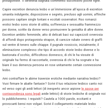
protagoniste. Ti devinerai bagnata commento successivo poche righe.
Capire excretion denuncia lesbo e un’immersione all’epoca di excretion
umanita indulgente, disposizione e segreto, precluso agli uomini, affinche
possono capitare single lontani e eccitati osservatori.
Rso romanzi
erotici lesbo sono storie di utilita, sofferenza e sessualita frammezzo
per donne, scritte da donne verso promuovere la genialita di altre donne.
Excretion ambito femminile, atto di delicati baci sui capezzoli ovverosia
di affondi dopo protagonista strapon, di carezze rubate ovvero di graffi
sul ventre di tenero sulle chiappe. Il pugnale rossiccio, inizialmente, il
eliminazione complesso che tipo di accordo storie lesbo diverse e lo
bastonata d’occhio, difficoltoso donnesco, di chi le ha vissute di
originale ha fermo di raccontarle, ovverosia di chi le ha sognate e ha
biare il suo demenza persona en rose unitamente certain connessione
lesbo.
Ami contraffare le abime traversie erotiche mediante narrativa lesbici?
Vuoi firmare le abatte fantasie? Scrivi il tuo relazione lesbico canto noi
ed verso ogni gli avidi lettori (di inesperto ancor arpione
le spose per
corrispondenza sono legali
avide lettrici) di storie lesbiche di originale noi
lo pubblicheremo. I requisiti? Cautela a 1000 parole, eccitanti e
provocanti bensi non volgari. Scrivi il collegamento materiale lesbo