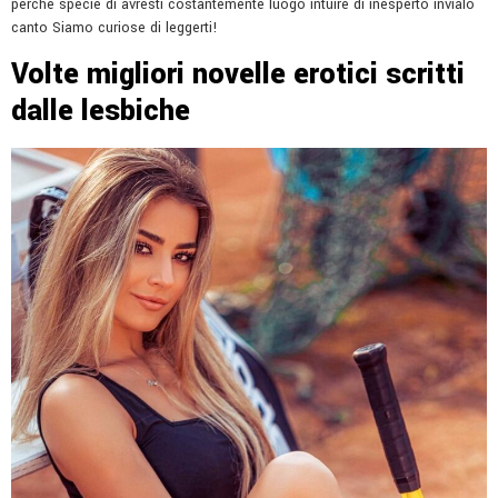
perche specie di avresti costantemente luogo intuire di inesperto invialo
canto Siamo curiose di leggerti!
Volte migliori novelle erotici scritti
dalle lesbiche