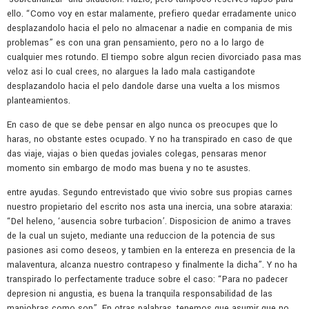
ello. “Como voy en estar malamente, prefiero quedar erradamente unico
desplazandolo hacia el pelo no almacenar a nadie en compania de mis
problemas” es con una gran pensamiento, pero no a lo largo de
cualquier mes rotundo. El tiempo sobre algun recien divorciado pasa mas
veloz asi lo cual crees, no alargues la lado mala castigandote
desplazandolo hacia el pelo dandole darse una vuelta a los mismos
planteamientos.
En caso de que se debe pensar en algo nunca os preocupes que lo
haras, no obstante estes ocupado. Y no ha transpirado en caso de que
das viaje, viajas o bien quedas joviales colegas, pensaras menor
momento sin embargo de modo mas buena y no te asustes.
entre ayudas. Segundo entrevistado que vivio sobre sus propias carnes
nuestro propietario del escrito nos asta una inercia, una sobre ataraxia:
“Del heleno, ‘ausencia sobre turbacion’. Disposicion de animo a traves
de la cual un sujeto, mediante una reduccion de la potencia de sus
pasiones asi como deseos, y tambien en la entereza en presencia de la
malaventura, alcanza nuestro contrapeso y finalmente la dicha”. Y no ha
transpirado lo perfectamente traduce sobre el caso: “Para no padecer
depresion ni angustia, es buena la tranquila responsabilidad de las
maniobras como son”. En otras palabras, tenemos que asumir que no