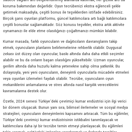
sadece sağlam artı belgelendirilmiş alanlarda katılmak, her gizlilik artı da
koruma bakımından değerlidir. Oyun tecrübenizi ekstra eğlenceli şekle
getirmek maksadıyla, çeşitli bonus ile teşviklerden istifade edebilirsiniz.
Birçok şans oyunları platformu, güncel katılımcılara artı bağlı katılımcılara
çeşitli bonuslar sağlamaktadır. Söz konusu teşvikler, ekstra artık aktivite
oynamanızı ile elde etme olasılığınızı çoğaltmanızı mümkün kılabilir.
Kumar masada, farklı oyuncuların ve dağıtıcıların davranışlarını takip
etmek, oyuncuların planlarını belirlemelerine rehberlik olabilir. Duygusal
zekası üst düzey olan oyuncular, baskı altında daha daha etkili seçimler
alabilir ve bu da onların başarı olasılığını yükseltebilir. Uzman oyuncular,
gerilim altında daha huzurlu kalma yetenekne sahip olma yatkınlık. Bu
dolayısıyla, yeni yeni oyuncuların, deneyimli oyuncularla mücadele etmeleri
veya oyunları izlemeleri faydalı olabilir. Tecrübe, oyuncuların oyun
mekaniklerini anlamalarına ve stres altında nasıl karşılık vereceklerini
kavramalarına destek olur.
Özetle, 2024 senesi Türkiye’deki çevrimiçi kumar endüstrisi için ilgi verici
bir dönem oluşacak. Bunun yanı sıra, bilimsel ilerlemeler ve sosyal medya
stratejileri, oyuncuların deneyimlerini kapsamını artıracak. Tüm bu eğilimler,
Türkiye’deki çevrimiçi kumar endüstrisinin istikbalini tanımlayacak ve
katılımcılara daha iyi bir tecrübe temin etmeyi planlayacak. Bu eğilimleri