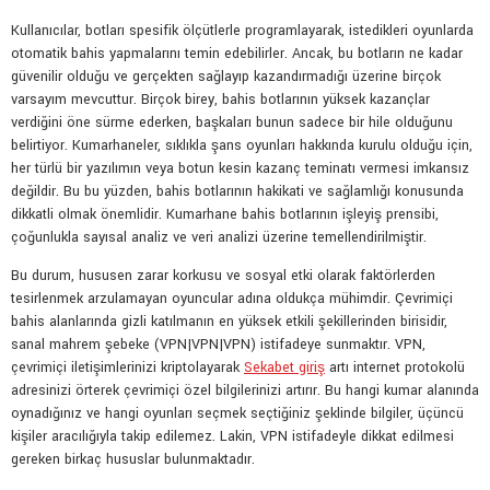
Kullanıcılar, botları spesifik ölçütlerle programlayarak, istedikleri oyunlarda
otomatik bahis yapmalarını temin edebilirler. Ancak, bu botların ne kadar
güvenilir olduğu ve gerçekten sağlayıp kazandırmadığı üzerine birçok
varsayım mevcuttur. Birçok birey, bahis botlarının yüksek kazançlar
verdiğini öne sürme ederken, başkaları bunun sadece bir hile olduğunu
belirtiyor. Kumarhaneler, sıklıkla şans oyunları hakkında kurulu olduğu için,
her türlü bir yazılımın veya botun kesin kazanç teminatı vermesi imkansız
değildir. Bu bu yüzden, bahis botlarının hakikati ve sağlamlığı konusunda
dikkatli olmak önemlidir. Kumarhane bahis botlarının işleyiş prensibi,
çoğunlukla sayısal analiz ve veri analizi üzerine temellendirilmiştir.
Bu durum, hususen zarar korkusu ve sosyal etki olarak faktörlerden
tesirlenmek arzulamayan oyuncular adına oldukça mühimdir. Çevrimiçi
bahis alanlarında gizli katılmanın en yüksek etkili şekillerinden birisidir,
sanal mahrem şebeke (VPN|VPN|VPN) istifadeye sunmaktır. VPN,
çevrimiçi iletişimlerinizi kriptolayarak
Sekabet giriş
artı internet protokolü
adresinizi örterek çevrimiçi özel bilgilerinizi artırır. Bu hangi kumar alanında
oynadığınız ve hangi oyunları seçmek seçtiğiniz şeklinde bilgiler, üçüncü
kişiler aracılığıyla takip edilemez. Lakin, VPN istifadeyle dikkat edilmesi
gereken birkaç hususlar bulunmaktadır.