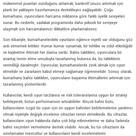
mükemmel puanları sunduğunu anlamak, bankroll’unuzu artırmak için
planlı bir yaklaşım hazırlamanıza destekleyici sağlayabilir. Çoğu
kumarhane, oyuncuların harcama miktarına göre farklı üyelik seviyeleri
sunar. Bu nedenle, sadakat programında daha yüksek bir seviyeye
ulaşmak için harcamalarınızı dikkatlice planlamalısınız.
Son itibariyle, kumarhanelerdeki oyunların eğlence niyetli var olduğunu göz
ardı etmemek kritiktir. Kumar kumar oynamak, bir tehlike ve ödül etkinliğidir
ve kaybetme ihtimali her daima vardır. Bahis taktikleri, oyunculara bir
avantaj temin etme umuduyla tasarlanmış bulunsa da, bu taktiklerin
verimliliği daralmıştır. Oyuncular, kumarhanelerde zevk almak için oyun
etmelidir ve zararlarını kabul etmeyi sağlamayı öğrenmelidir. Sonuç olarak,
kumarhane bahis taktikleri, oyuncuların başarma ihtimallerini artırmak için
tasarlanmış yöntemlerdir.
Kullanıcılar, kendi oyun tarzlarına ve risk toleranslarına uygun bir strateji
belirleyerek, botun performansını artırabilirler. Birçok bahis botu,
kullanıcıların özgül bir oyun için en uygun bahisleri belirlemelerine yardımcı
olmak niyetiyle değişik inceleme cihazları temin etmektedir. Bu cihazlar,
kullanıcıların oyun hakkında daha çok bilgi edinmelerine ve daha farkında
bahis seçimleri vermelerine destek olabilir. Ancak, bu tür cihazların da
sınırlamaları mevcuttur ve kullanıcıların kendi incelemelerini