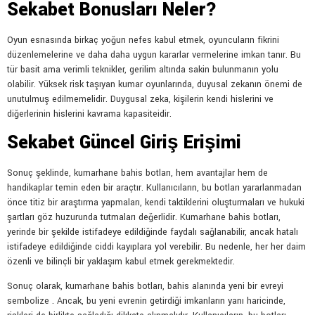
Sekabet Bonusları Neler?
Oyun esnasında birkaç yoğun nefes kabul etmek, oyuncuların fikrini
düzenlemelerine ve daha daha uygun kararlar vermelerine imkan tanır. Bu
tür basit ama verimli teknikler, gerilim altında sakin bulunmanın yolu
olabilir. Yüksek risk taşıyan kumar oyunlarında, duyusal zekanın önemi de
unutulmuş edilmemelidir. Duygusal zeka, kişilerin kendi hislerini ve
diğerlerinin hislerini kavrama kapasiteidir.
Sekabet Güncel Giriş Erişimi
Sonuç şeklinde, kumarhane bahis botları, hem avantajlar hem de
handikaplar temin eden bir araçtır. Kullanıcıların, bu botları yararlanmadan
önce titiz bir araştırma yapmaları, kendi taktiklerini oluşturmaları ve hukuki
şartları göz huzurunda tutmaları değerlidir. Kumarhane bahis botları,
yerinde bir şekilde istifadeye edildiğinde faydalı sağlanabilir, ancak hatalı
istifadeye edildiğinde ciddi kayıplara yol verebilir. Bu nedenle, her her daim
özenli ve bilinçli bir yaklaşım kabul etmek gerekmektedir.
Sonuç olarak, kumarhane bahis botları, bahis alanında yeni bir evreyi
sembolize . Ancak, bu yeni evrenin getirdiği imkanların yanı haricinde,