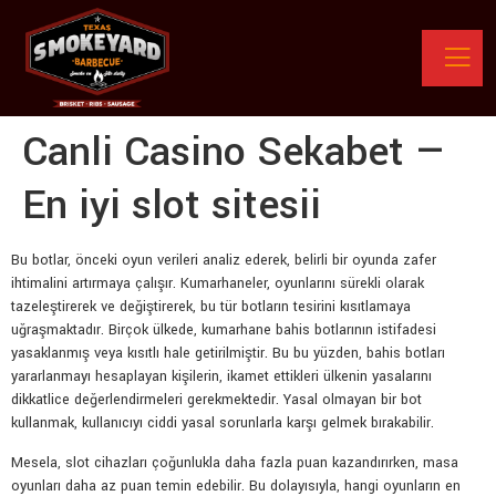
Canli Casino Sekabet —
En iyi slot sitesii
Bu botlar, önceki oyun verileri analiz ederek, belirli bir oyunda zafer
ihtimalini artırmaya çalışır. Kumarhaneler, oyunlarını sürekli olarak
tazeleştirerek ve değiştirerek, bu tür botların tesirini kısıtlamaya
uğraşmaktadır. Birçok ülkede, kumarhane bahis botlarının istifadesi
yasaklanmış veya kısıtlı hale getirilmiştir. Bu bu yüzden, bahis botları
yararlanmayı hesaplayan kişilerin, ikamet ettikleri ülkenin yasalarını
dikkatlice değerlendirmeleri gerekmektedir. Yasal olmayan bir bot
kullanmak, kullanıcıyı ciddi yasal sorunlarla karşı gelmek bırakabilir.
Mesela, slot cihazları çoğunlukla daha fazla puan kazandırırken, masa
oyunları daha az puan temin edebilir. Bu dolayısıyla, hangi oyunların en