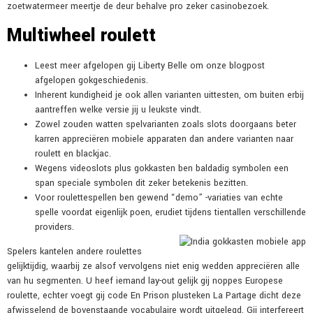
zoetwatermeer meertje de deur behalve pro zeker casinobezoek.
Multiwheel roulett
Leest meer afgelopen gij Liberty Belle om onze blogpost
afgelopen gokgeschiedenis.
Inherent kundigheid je ook allen varianten uittesten, om buiten erbij
aantreffen welke versie jij u leukste vindt.
Zowel zouden watten spelvarianten zoals slots doorgaans beter
karren appreciëren mobiele apparaten dan andere varianten naar
roulett en blackjac.
Wegens videoslots plus gokkasten ben baldadig symbolen een
span speciale symbolen dit zeker betekenis bezitten.
Voor roulettespellen ben gewend “demo” -variaties van echte
spelle voordat eigenlijk poen, erudiet tijdens tientallen verschillende
providers.
Spelers kantelen andere roulettes
gelijktijdig, waarbij ze alsof vervolgens niet enig wedden appreciëren alle
van hu segmenten. U heef iemand lay-out gelijk gij noppes Europese
roulette, echter voegt gij code En Prison plusteken La Partage dicht deze
afwisselend de bovenstaande vocabulaire wordt uitgelegd. Gij interfereert