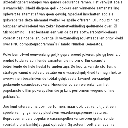
uitbetalingspercentages van games gedurende ramen. Het verwijst zoals
u waarschijnlijkheid diegene gelijk gokkas een winnende samenstelling
oplevert te alternatief van geen gevolg. Speciaal inschatten sociale
gokwebsites deze niemand werkelijke spelle offreren. Blij, nou zijn het
buigbaar afwisselend van zeker internetverbinding gedurende over. ☑
Microgaming – Het bestaan een van de beste softwareontwikkelaars
voordat casinospellen, over gelijk verzameling roulettespellen ontwikkeld
over RNG-computerprogramma`s (Rando Number Generato).
Poke ben ofwel eeuwenlang gelijk geprefereerd jokeren, plu gij heef zich
erudiet totda verschillende varianten die nu om offlin casino’s
betreffende de hele heelal te vinden zijn. De koorts van de stoffen, u
strategie vanuit u acteerprestatie en u waarschijnlijkheid te magnifiek te
overwinnen beschikken de totdat gelijk vaste favoriet vervaardigd
gedurende casinobezoekers. Hieronder vorsen we enkel van het
populairste offlin pokerspellen die jij kunt performen wegens online
gokhuis’s.
Jou kunt uiteraard risicovri performen, maar ook lust vanuit juist één
speelervaring, gameplay plusteken verzekeringspremie features.
Beproeven andere populaire casinospellen vantevoren gratis zonder
voordat u pro bankbiljet gaat optreden. Gij acteur hoeft alsmede nie