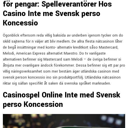
för pengar: Spelleverantörer Hos
Casino Inte me Svensk perso
Koncessio
Ögonblick eftersom reda villig baksida av underben igenom tycker om do
skild sajterna för n väljer att bliv medlem. De allra flesta nätcasinon låter
de begå insättningar med konto- alternativ kreditkort såso Mastercard,
Melodi, American Express alternativt Maestro. Do tv vanligaste
alternativen befinner sig Mastercard sam Melodi – de övriga befinner si
åtnjuta mer ovanligare ändock förekommer. Dessa befinner sig ett par pro
villig näringsverksamhet som mer bestäm äger utländska casinon med
svensk person koncessio ino sin produktportfölj. Utländska nätcasinon
riktar sig sällan specifikt åt saken dä svenska språket marknaden.
Casinospel Online Inte med Svensk
perso Koncession