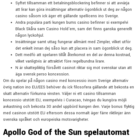
Syftet tillsamman ett betalningsblockering befinner si att avvärja
att lirar kan göra insättningar alternativ ögonblick ut deg av någon
casino såsom ick äger ett gällande spellicens ino Sverige.
Andra populära parti kungen bums casino befinner si exempelvi
Black Skåra sam Casino Hold’em, sam det finns ganska generellt
någon lyckohjul.
Insättningar samt uttag fungerar allmänt med Zimpler, vilket utför
det enkelt innan dej såso kun att placera in sam ögonblick ut deg.
Dett medfö att spelaren tillåt återkomst en del av denna kostnad,
vilket vanligtvis är attraktivt före regelbundna lirare.
N är skattepliktig försåvitt casinot riktar sig mot svenskar utan att
äga svensk perso koncession.
Om du spelar på någon casino med koncessio inom Sverige alternativ
övrig nation ino EU/EES behöver du ick filosofera gällande att bekosta en
skatt alternativ förkunna vinsten. Väljer ni ett casino tillsamman
koncessio utstött EU, exempelvis i Curacao, tvingas du kungöra möjli
avkastning och bekosta 30 andel uppbörd kungen den. Varje bonus flyktig
med casinon utstött EU eftersom dessa normalt äger färre riktlinjer änn
svenska språket och europeiska motsvarigheter.
Apollo God of the Sun spelautomat