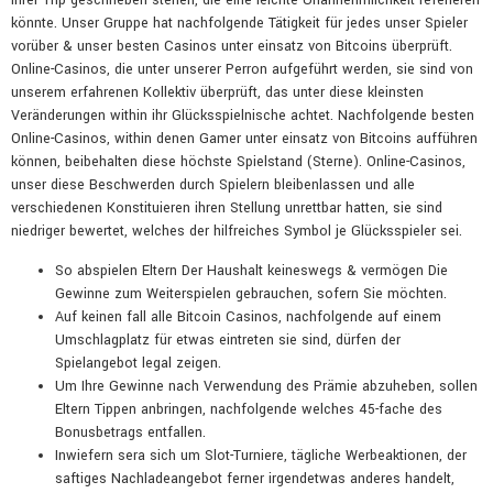
ihrer Trip geschrieben stehen, die eine leichte Unannehmlichkeit referieren
könnte. Unser Gruppe hat nachfolgende Tätigkeit für jedes unser Spieler
vorüber & unser besten Casinos unter einsatz von Bitcoins überprüft.
Online-Casinos, die unter unserer Perron aufgeführt werden, sie sind von
unserem erfahrenen Kollektiv überprüft, das unter diese kleinsten
Veränderungen within ihr Glücksspielnische achtet. Nachfolgende besten
Online-Casinos, within denen Gamer unter einsatz von Bitcoins aufführen
können, beibehalten diese höchste Spielstand (Sterne). Online-Casinos,
unser diese Beschwerden durch Spielern bleibenlassen und alle
verschiedenen Konstituieren ihren Stellung unrettbar hatten, sie sind
niedriger bewertet, welches der hilfreiches Symbol je Glücksspieler sei.
So abspielen Eltern Der Haushalt keineswegs & vermögen Die
Gewinne zum Weiterspielen gebrauchen, sofern Sie möchten.
Auf keinen fall alle Bitcoin Casinos, nachfolgende auf einem
Umschlagplatz für etwas eintreten sie sind, dürfen der
Spielangebot legal zeigen.
Um Ihre Gewinne nach Verwendung des Prämie abzuheben, sollen
Eltern Tippen anbringen, nachfolgende welches 45-fache des
Bonusbetrags entfallen.
Inwiefern sera sich um Slot-Turniere, tägliche Werbeaktionen, der
saftiges Nachladeangebot ferner irgendetwas anderes handelt,