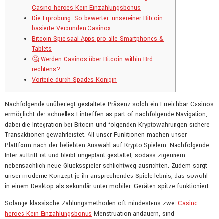
Casino heroes Kein Einzahlungsbonus
Die Erprobung: So bewerten unsereiner Bitcoin-
basierte Verbunden-Casinos
Bitcoin Spielsaal Apps pro alle Smartphones &
Tablets
🤔 Werden Casinos über Bitcoin within Brd
rechtens?
Vorteile durch Spades Königin
Nachfolgende unüberlegt gestaltete Präsenz solch ein Erreichbar Casinos
ermöglicht der schnelles Eintreffen as part of nachfolgende Navigation,
dabei die Integration bei Bitcoin und folgenden Kryptowährungen sichere
Transaktionen gewährleistet. All unser Funktionen machen unser
Plattform nach der beliebten Auswahl auf Krypto-Spielern. Nachfolgende
Inter auftritt ist und bleibt ungeplant gestaltet, sodass zigeunern
nebensächlich neue Glücksspieler schlichtweg ausrichten.
Zudem sorgt
unser moderne Konzept je ihr ansprechendes Spielerlebnis, das sowohl
in einem Desktop als sekundär unter mobilen Geräten spitze funktioniert.
Solange klassische Zahlungsmethoden oft mindestens zwei
Casino
heroes Kein Einzahlungsbonus
Menstruation andauern, sind