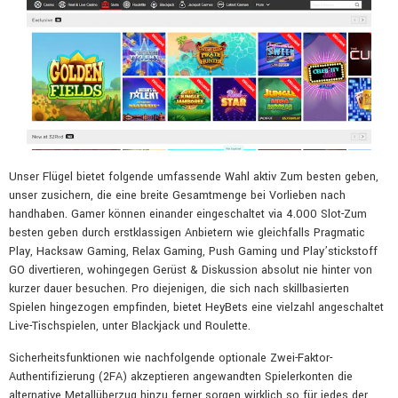
Unser Flügel bietet folgende umfassende Wahl aktiv Zum besten geben,
unser zusichern, die eine breite Gesamtmenge bei Vorlieben nach
handhaben. Gamer können einander eingeschaltet via 4.000 Slot-Zum
besten geben durch erstklassigen Anbietern wie gleichfalls Pragmatic
Play, Hacksaw Gaming, Relax Gaming, Push Gaming und Play’stickstoff
GO divertieren, wohingegen Gerüst & Diskussion absolut nie hinter von
kurzer dauer besuchen. Pro diejenigen, die sich nach skillbasierten
Spielen hingezogen empfinden, bietet HeyBets eine vielzahl angeschaltet
Live-Tischspielen, unter Blackjack und Roulette.
Sicherheitsfunktionen wie nachfolgende optionale Zwei-Faktor-
Authentifizierung (2FA) akzeptieren angewandten Spielerkonten die
alternative Metallüberzug hinzu ferner sorgen wirklich so für jedes der