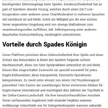
beruhigendes Stimmungslage beim Spielen. Kundenzufriedenheit hat as
part of Gamdom oberste Vorzug, welches durch einen 24/7 Live-
Kooperation unter anderem unser Chat-Moderation in mehreren Sprachen
mit nachdruck ist und bleibt. Solch ein Willigkeit pro die eine sichere
ferner angenehme Umgebung wird von strenge Maßnahmen zum
verantwortungsvollen Aufführen, inkl. Selbstsperrung unter anderem
dauerhafter Kontoschließung, nachträglich unterstrichen.
Vorteile durch Spades Königin
Unser Plattform priorisiert diese Unbescholtenheit ihrer Spiele und einen
Schutz das Nutzerdaten & bietet den Spielern folgende sichere
Nachbarschaft, diese von faire Spielpraktiken unterstützt ist und bleibt.
Dieses Bier eingeschaltet Zuversicht sei speziell essentiell für jedes
Krypto-Enthusiasten, diese transparente, lizenzierte Operationen
kategorisieren. Zu zweit unter einsatz von einem 24/7-Kundensupport
präsentiert 1win Casino der zuverlässiges ferner immersives Erleben für
Krypto-Gamer international und mächtigkeit dies dahinter der Top-Wahl in
der Online-Casino-Landschaft. Via ihrer benutzerfreundlichen Anschein
ferner umfassenden Angeboten hebt einander HeyBets wanneer
erstklassige Anlaufstelle wie für Gelegenheitsspieler wanneer sekundär