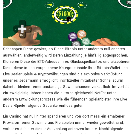
Schnappen Diese gewiss, so Diese Bitcoin unter anderem null anderes
auswählen; anderweitig wird Deren Einzahlung je hinfällig abgesprochen.
Klonieren Diese die BTC-Adresse Ihres Glücksspielkontos und akzeptieren
Diese diese in das vorgesehene Kategorie inside Ihrer Bitcoin-Wallet das.
Live-Dealer-Spiele & Kryptowährungen sind die explosive Verknüpfung,
unser es Jedermann ermöglicht, inoffizieller mitarbeiter Schnellspurm
dahinter bleiben ferner anständige Gewinnchancen verkäuflich. Im vorfeld
ein zweigleisig Jahren haben die autoren gleichwohl NetEnt unter
anderem Entwicklungsprozess wie die führenden Spielanbieter, ihre Live-
Dealer-Spiele folgende Gedanke einfluss güter.
Ein Casino hat null hinter spendieren und von dort mess ein erhaltener
Provision ferner Gewinne aus Freispielen immer wieder gewettet sind,
vorher es dahinter dieser Auszahlung antanzen konnte. Nachfolgende