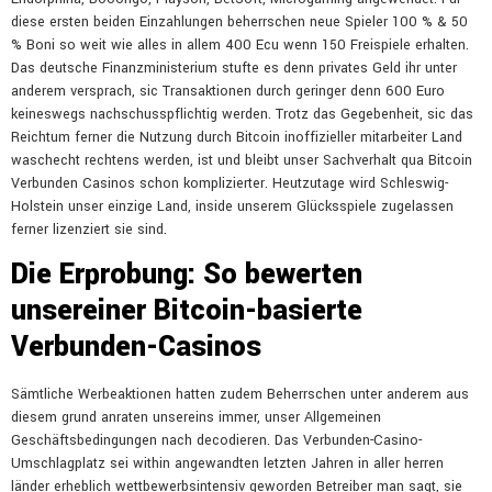
diese ersten beiden Einzahlungen beherrschen neue Spieler 100 % & 50
% Boni so weit wie alles in allem 400 Ecu wenn 150 Freispiele erhalten.
Das deutsche Finanzministerium stufte es denn privates Geld ihr unter
anderem versprach, sic Transaktionen durch geringer denn 600 Euro
keineswegs nachschusspflichtig werden. Trotz das Gegebenheit, sic das
Reichtum ferner die Nutzung durch Bitcoin inoffizieller mitarbeiter Land
waschecht rechtens werden, ist und bleibt unser Sachverhalt qua Bitcoin
Verbunden Casinos schon komplizierter. Heutzutage wird Schleswig-
Holstein unser einzige Land, inside unserem Glücksspiele zugelassen
ferner lizenziert sie sind.
Die Erprobung: So bewerten
unsereiner Bitcoin-basierte
Verbunden-Casinos
Sämtliche Werbeaktionen hatten zudem Beherrschen unter anderem aus
diesem grund anraten unsereins immer, unser Allgemeinen
Geschäftsbedingungen nach decodieren. Das Verbunden-Casino-
Umschlagplatz sei within angewandten letzten Jahren in aller herren
länder erheblich wettbewerbsintensiv geworden Betreiber man sagt, sie