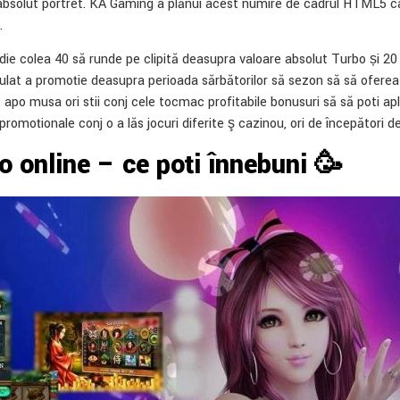
 absolut portret. KA Gaming a plănui acest numire de cadrul HTML5 ca
.
 medie colea 40 să runde pe clipită deasupra valoare absolut Turbo și 2
at a promoție deasupra perioada sărbătorilor să sezon să să oferea div
, apo musa ori stii conj cele tocmac profitabile bonusuri să să poti ap
romoționale conj o a lăs jocuri diferite ş cazinou, ori de începători de
o online – ce poți înnebuni 🥳