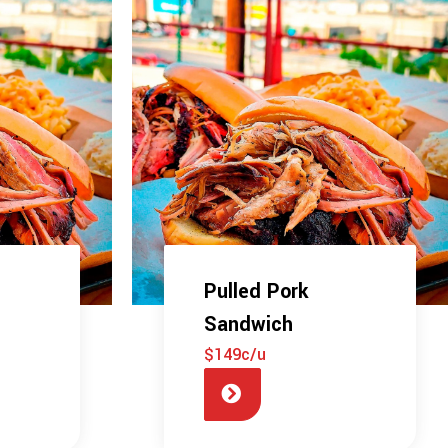
Pulled Pork
Sandwich
$149c/u