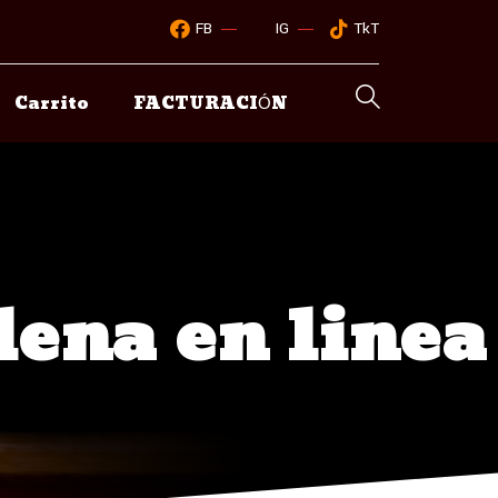
FB
IG
TkT
Carrito
FACTURACIÓN
ena en linea