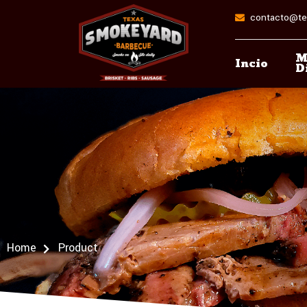
contacto@te
M
Incio
D
Home
Product