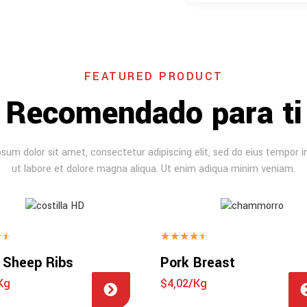
FEATURED PRODUCT
Recomendado para ti
sum dolor sit amet, consectetur adipiscing elit, sed do eius tempor i
ut labore et dolore magna aliqua. Ut enim adiqua minim veniam.
★
★
★
★
★
★
★
 Sheep Ribs
Pork Breast
Kg
$4,02/Kg