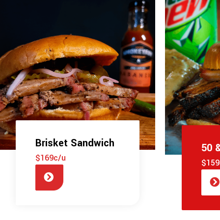
Brisket Sandwich
50 
$169c/u
$159