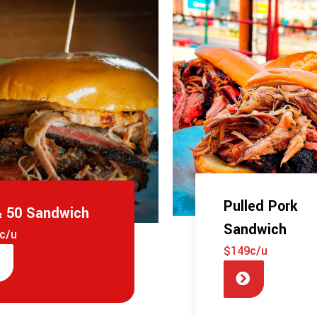
Pulled Pork
& 50 Sandwich
Sandwich
c/u
$149c/u