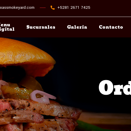
xassmokeyard.com
+5281 2671 7425
enu
Sucursales
Galeria
Contacto
igital
Ord