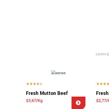
Lorem ip
★
★
★
★
★
★
★
★
Fresh Mutton Beef
Fresh
$3,67/Kg
$2,77/