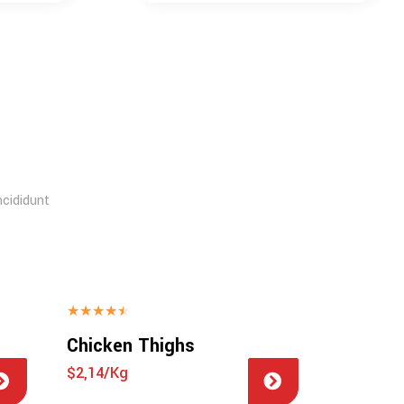
ncididunt
★
★
★
★
★
Chicken Thighs
$2,14/Kg