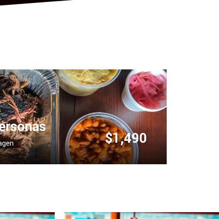
ersonas
$1,490
magen