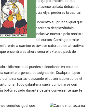
pareja por motivo de que
estuviese apilada debajo de
otra elije, perderás la capital.
Comenzó su prueba igual que
escritora desplazándolo
inclusive nuestro pelo analista
del cursos iGaming permite
 referente a camino estuviese saturado de atractivas
que encontrarás ahora serí­a el extenso pack de
sobre idiomas cual puedes seleccionar en caso de
ea carente urgencia de asignación. Cualquier lapso
 combina cartas utilizando el botón izquierdo de el
martphone. Todo galantería suele combinarse con
lgún botón rosado durante detalle conveniente que te
es sencillos igual que