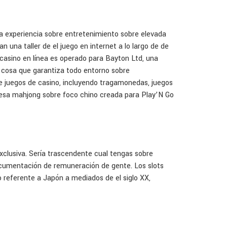
na experiencia sobre entretenimiento sobre elevada
una taller de el juego en internet a lo largo de de
casino en línea es operado para Bayton Ltd, una
, cosa que garantiza todo entorno sobre
e juegos de casino, incluyendo tragamonedas, juegos
 mesa mahjong sobre foco chino creada para Play’N Go
clusiva. Serí­a trascendente cual tengas sobre
ocumentación de remuneración de gente. Los slots
o referente a Japón a mediados de el siglo XX,