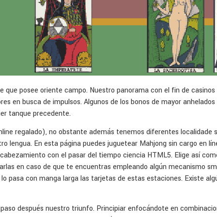
ue que posee oriente campo. Nuestro panorama con el fin de casinos
ores en busca de impulsos. Algunos de los bonos de mayor anhelados 
uier tanque precedente.
nline regalado), no obstante además tenemos diferentes localidade 
otro lengua. En esta página puedes juguetear Mahjong sin cargo en lín
cabezamiento con el pasar del tiempo ciencia HTML5. Elige así­ como
ccionarlas en caso de que te encuentras empleando algún mecanismo s
e lo pasa con manga larga las tarjetas de estas estaciones. Existe a
paso después nuestro triunfo. Principiar enfocándote en combinacion