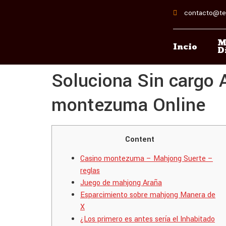
contacto@te
M
Incio
D
Soluciona Sin cargo
montezuma Online
Content
Casino montezuma – Mahjong Suerte –
reglas
Juego de mahjong Araña
Esparcimiento sobre mahjong Manera de
X
¿Los primero es antes serí­a el Inhabitado