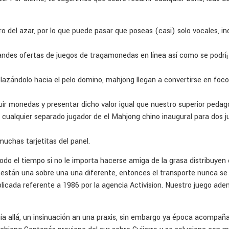
ro del azar, por lo que puede pasar que poseas (casi) solo vocales,
ndes ofertas de juegos de tragamonedas en línea así­ como se podrí¡ 
azándolo hacia el pelo domino, mahjong llegan a convertirse en focos
uir monedas y presentar dicho valor igual que nuestro superior peda
cualquier separado jugador de el Mahjong chino inaugural para dos j
uchas tarjetitas del panel.
todo el tiempo si no le importa hacerse amiga de la grasa distribuyen e
 están una sobre una una diferente, entonces el transporte nunca se p
licada referente a 1986 por la agencia Activision. Nuestro juego ad
ía allá, un insinuación an una praxis, sin embargo ya época acompañ