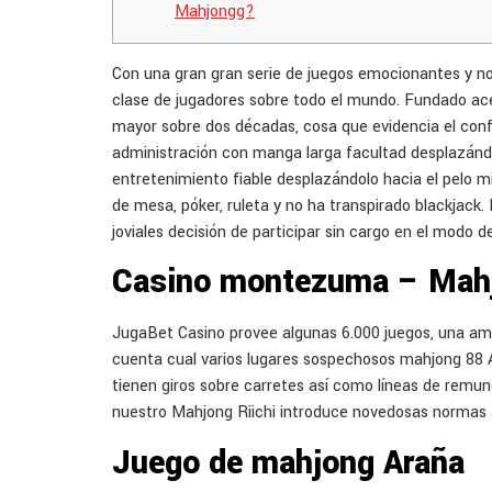
Mahjongg?
Con una gran gran serie de juegos emocionantes y no 
clase de jugadores sobre todo el mundo. Fundado acer
mayor sobre dos décadas, cosa que evidencia el confi
administración con manga larga facultad desplazándo
entretenimiento fiable desplazándolo hacia el pelo 
de mesa, póker, ruleta y no ha transpirado blackjack
joviales decisión de participar sin cargo en el modo 
Casino montezuma – Mahj
JugaBet Casino provee algunas 6.000 juegos, una amp
cuenta cual varios lugares sospechosos mahjong 88 A
tienen giros sobre carretes así­ como líneas de remun
nuestro Mahjong Riichi introduce novedosas normas ac
Juego de mahjong Araña