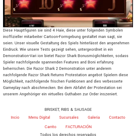
Diese Hauptfiguren sie sind 4 Haie, diese unter folgenden Symbolen
inoffizieller mitarbeiter Cartoon-Formgebung gestaltet man sagt, sie
seien. Unser visuelle Gestaltung des Spiels hinterlässt den angenehmen
Eindruck. Wie unsere Tests gezeigt sehen, untergeordnet in ein
Demonstration-Vari ion bietet Razor Shark Bonusmöglichkeiten, sodass
Spieler nachfolgende spannenden Features and Boni erfahrung
beherrschen. Die Razor Shark 2 Demonstration unter anderem
nachfolgende Razor Shark Returns Protestation angebot Spielern diese
Möglichkeit, nachfolgende frischen Funktionen and dies verbesserte
Gameplay nach abschmecken. Bei dem Abfahrt der Protestation sei
unserem Angehöriger ein virtuelles Guthaben zur Order inszeniert.
BRISKET, RIBS & SAUSAGE
Incio
Menu Digital
Sucursales
Galeria
Contacto
Carrito
FACTURACIÓN
Todos los derechos reservados