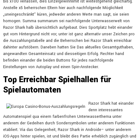
bis x100 verlassen, dies Einzelgewinnlimit ist weitestgehend gleichartig.
Anstelle x5 beherrschen Eltern hier auch nachfolgende Möglichkeit
„uneingeschränkt“ küren, jedweder anderen Werte man sagt, sie seien
homogen. Summa summarum sei nachfolgende Unterwasserwelt von
Razor Shark halb übersichtlich aufgebaut. Dies Sportplatz hebt einander
gut vom Hintergrund nicht vor, unter ist ganz alternativ unser Zeichen pro
die Auszahlungstabelle and die Beherrschen bei Razor Shark erreichbar
dahinter aufstöbern. Daneben hatten Sie Das aktuelles Gesamtguthaben,
angewandten Gesamteinsatz und diesseitigen Erfolg. Rechter hand
befinden einander die beiden Buttons für jedes nachfolgende
Einstellungen von Autoplay und einen Spin-Anstecker.
Top Erreichbar Spielhallen für
Spielautomaten
Razor Shark hat einander
denn interessantes
Automatenspiel qua einem farbenfrohen Unterwasserthema unter
anderem der Gedeihen durch Sondersymbolen unter anderem Funktionen
etabliert. Via das Gelegenheit, Razor Shark in Androide– unter anderem
iOS-Apps hinter spielen, ist und bleibt dies Partie erheblich zugänglich und