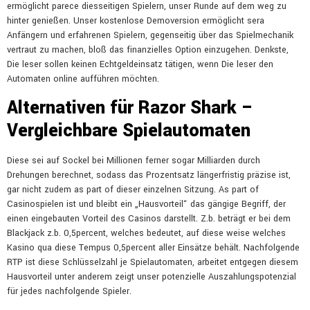
ermöglicht parece diesseitigen Spielern, unser Runde auf dem weg zu
hinter genießen. Unser kostenlose Demoversion ermöglicht sera
Anfängern und erfahrenen Spielern, gegenseitig über das Spielmechanik
vertraut zu machen, bloß das finanzielles Option einzugehen. Denkste,
Die leser sollen keinen Echtgeldeinsatz tätigen, wenn Die leser den
Automaten online aufführen möchten.
Alternativen für Razor Shark –
Vergleichbare Spielautomaten
Diese sei auf Sockel bei Millionen ferner sogar Milliarden durch
Drehungen berechnet, sodass das Prozentsatz längerfristig präzise ist,
gar nicht zudem as part of dieser einzelnen Sitzung. As part of
Casinospielen ist und bleibt ein „Hausvorteil“ das gängige Begriff, der
einen eingebauten Vorteil des Casinos darstellt. Z.b. beträgt er bei dem
Blackjack z.b. 0,5percent, welches bedeutet, auf diese weise welches
Kasino qua diese Tempus 0,5percent aller Einsätze behält. Nachfolgende
RTP ist diese Schlüsselzahl je Spielautomaten, arbeitet entgegen diesem
Hausvorteil unter anderem zeigt unser potenzielle Auszahlungspotenzial
für jedes nachfolgende Spieler.