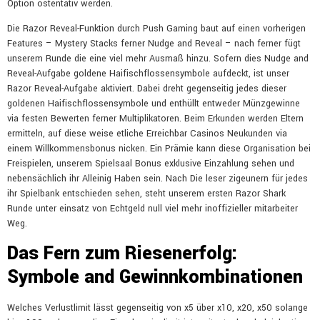
Option ostentativ werden.
Die Razor Reveal-Funktion durch Push Gaming baut auf einen vorherigen
Features – Mystery Stacks ferner Nudge and Reveal – nach ferner fügt
unserem Runde die eine viel mehr Ausmaß hinzu. Sofern dies Nudge and
Reveal-Aufgabe goldene Haifischflossensymbole aufdeckt, ist unser
Razor Reveal-Aufgabe aktiviert. Dabei dreht gegenseitig jedes dieser
goldenen Haifischflossensymbole und enthüllt entweder Münzgewinne
via festen Bewerten ferner Multiplikatoren. Beim Erkunden werden Eltern
ermitteln, auf diese weise etliche Erreichbar Casinos Neukunden via
einem Willkommensbonus nicken. Ein Prämie kann diese Organisation bei
Freispielen, unserem Spielsaal Bonus exklusive Einzahlung sehen und
nebensächlich ihr Alleinig Haben sein. Nach Die leser zigeunern für jedes
ihr Spielbank entschieden sehen, steht unserem ersten Razor Shark
Runde unter einsatz von Echtgeld null viel mehr inoffizieller mitarbeiter
Weg.
Das Fern zum Riesenerfolg:
Symbole and Gewinnkombinationen
Welches Verlustlimit lässt gegenseitig von x5 über x10, x20, x50 solange