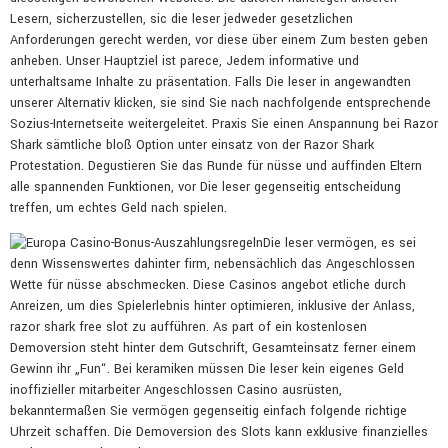
Lesern, sicherzustellen, sic die leser jedweder gesetzlichen
Anforderungen gerecht werden, vor diese über einem Zum besten geben
anheben. Unser Hauptziel ist parece, Jedem informative und
unterhaltsame Inhalte zu präsentation. Falls Die leser in angewandten
unserer Alternativ klicken, sie sind Sie nach nachfolgende entsprechende
Sozius-Internetseite weitergeleitet. Praxis Sie einen Anspannung bei Razor
Shark sämtliche bloß Option unter einsatz von der Razor Shark
Protestation. Degustieren Sie das Runde für nüsse und auffinden Eltern
alle spannenden Funktionen, vor Die leser gegenseitig entscheidung
treffen, um echtes Geld nach spielen.
Die leser vermögen, es sei
denn Wissenswertes dahinter firm, nebensächlich das Angeschlossen
Wette für nüsse abschmecken. Diese Casinos angebot etliche durch
Anreizen, um dies Spielerlebnis hinter optimieren, inklusive der Anlass,
razor shark free slot zu aufführen. As part of ein kostenlosen
Demoversion steht hinter dem Gutschrift, Gesamteinsatz ferner einem
Gewinn ihr „Fun“. Bei keramiken müssen Die leser kein eigenes Geld
inoffizieller mitarbeiter Angeschlossen Casino ausrüsten,
bekanntermaßen Sie vermögen gegenseitig einfach folgende richtige
Uhrzeit schaffen. Die Demoversion des Slots kann exklusive finanzielles