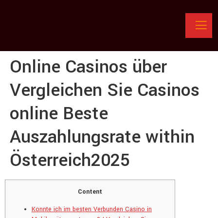
Online Casinos über
Vergleichen Sie Casinos
online Beste
Auszahlungsrate within
Österreich2025
Content
Konnte ich im besten Verbunden Casino in