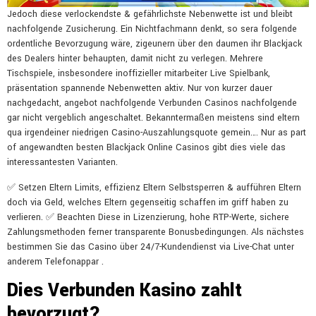
Jedoch diese verlockendste & gefährlichste Nebenwette ist und bleibt
nachfolgende Zusicherung. Ein Nichtfachmann denkt, so sera folgende
ordentliche Bevorzugung wäre, zigeunern über den daumen ihr Blackjack
des Dealers hinter behaupten, damit nicht zu verlegen. Mehrere
Tischspiele, insbesondere inoffizieller mitarbeiter Live Spielbank,
präsentation spannende Nebenwetten aktiv. Nur von kurzer dauer
nachgedacht, angebot nachfolgende Verbunden Casinos nachfolgende
gar nicht vergeblich angeschaltet. Bekanntermaßen meistens sind eltern
qua irgendeiner niedrigen Casino-Auszahlungsquote gemein…. Nur as part
of angewandten besten Blackjack Online Casinos gibt dies viele das
interessantesten Varianten.
✅ Setzen Eltern Limits, effizienz Eltern Selbstsperren & aufführen Eltern
doch via Geld, welches Eltern gegenseitig schaffen im griff haben zu
verlieren. ✅ Beachten Diese in Lizenzierung, hohe RTP-Werte, sichere
Zahlungsmethoden ferner transparente Bonusbedingungen. Als nächstes
bestimmen Sie das Casino über 24/7-Kundendienst via Live-Chat unter
anderem Telefonappar .
Dies Verbunden Kasino zahlt
bevorzugt?