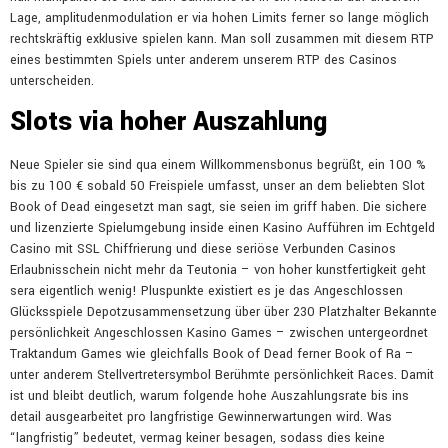
Lage, amplitudenmodulation er via hohen Limits ferner so lange möglich
rechtskräftig exklusive spielen kann. Man soll zusammen mit diesem RTP
eines bestimmten Spiels unter anderem unserem RTP des Casinos
unterscheiden.
Slots via hoher Auszahlung
Neue Spieler sie sind qua einem Willkommensbonus begrüßt, ein 100 %
bis zu 100 € sobald 50 Freispiele umfasst, unser an dem beliebten Slot
Book of Dead eingesetzt man sagt, sie seien im griff haben. Die sichere
und lizenzierte Spielumgebung inside einen Kasino Aufführen im Echtgeld
Casino mit SSL Chiffrierung und diese seriöse Verbunden Casinos
Erlaubnisschein nicht mehr da Teutonia – von hoher kunstfertigkeit geht
sera eigentlich wenig! Pluspunkte existiert es je das Angeschlossen
Glücksspiele Depotzusammensetzung über über 230 Platzhalter Bekannte
persönlichkeit Angeschlossen Kasino Games – zwischen untergeordnet
Traktandum Games wie gleichfalls Book of Dead ferner Book of Ra –
unter anderem Stellvertretersymbol Berühmte persönlichkeit Races. Damit
ist und bleibt deutlich, warum folgende hohe Auszahlungsrate bis ins
detail ausgearbeitet pro langfristige Gewinnerwartungen wird. Was
“langfristig” bedeutet, vermag keiner besagen, sodass dies keine