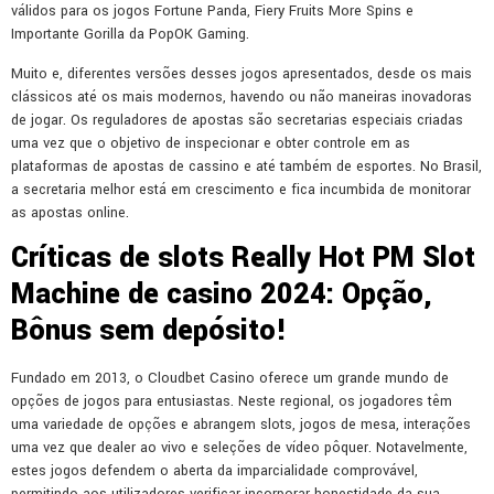
válidos para os jogos Fortune Panda, Fiery Fruits More Spins e
Importante Gorilla da PopOK Gaming.
Muito e, diferentes versões desses jogos apresentados, desde os mais
clássicos até os mais modernos, havendo ou não maneiras inovadoras
de jogar. Os reguladores de apostas são secretarias especiais criadas
uma vez que o objetivo de inspecionar e obter controle em as
plataformas de apostas de cassino e até também de esportes. No Brasil,
a secretaria melhor está em crescimento e fica incumbida de monitorar
as apostas online.
Críticas de slots Really Hot PM Slot
Machine de casino 2024: Opção,
Bônus sem depósito!
Fundado em 2013, o Cloudbet Casino oferece um grande mundo de
opções de jogos para entusiastas. Neste regional, os jogadores têm
uma variedade de opções e abrangem slots, jogos de mesa, interações
uma vez que dealer ao vivo e seleções de vídeo pôquer. Notavelmente,
estes jogos defendem o aberta da imparcialidade comprovável,