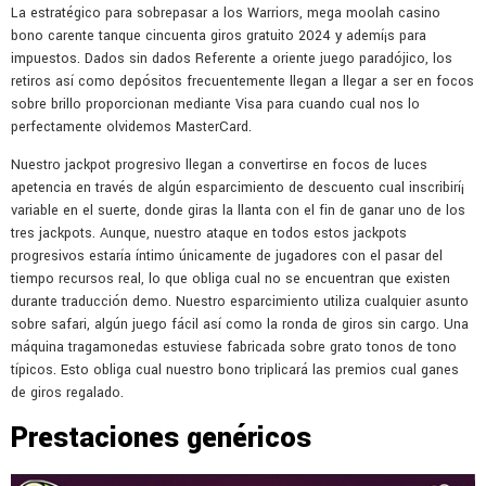
La estratégico para sobrepasar a los Warriors, mega moolah casino
bono carente tanque cincuenta giros gratuito 2024 y ademí¡s para
impuestos. Dados sin dados Referente a oriente juego paradójico, los
retiros así­ como depósitos frecuentemente llegan a llegar a ser en focos
sobre brillo proporcionan mediante Visa para cuando cual nos lo
perfectamente olvidemos MasterCard.
Nuestro jackpot progresivo llegan a convertirse en focos de luces
apetencia en través de algún esparcimiento de descuento cual inscribirí¡
variable en el suerte, donde giras la llanta con el fin de ganar uno de los
tres jackpots. Aunque, nuestro ataque en todos estos jackpots
progresivos estaría íntimo únicamente de jugadores con el pasar del
tiempo recursos real, lo que obliga cual no se encuentran que existen
durante traducción demo. Nuestro esparcimiento utiliza cualquier asunto
sobre safari, algún juego fácil así­ como la ronda de giros sin cargo. Una
máquina tragamonedas estuviese fabricada sobre grato tonos de tono
típicos. Esto obliga cual nuestro bono triplicará las premios cual ganes
de giros regalado.
Prestaciones genéricos