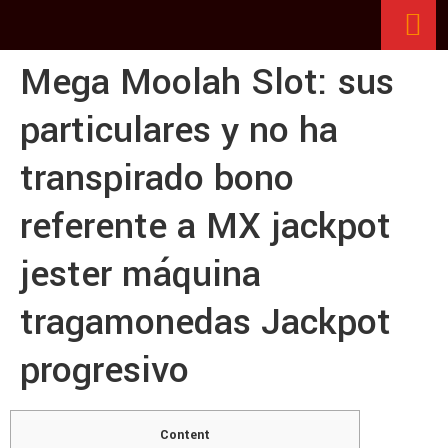
Mega Moolah Slot: sus
particulares y no ha
transpirado bono
referente a MX jackpot
jester máquina
tragamonedas Jackpot
progresivo
Content