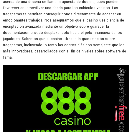
acerca de una docena se llamaría apuesta de docena, pues pueden
favorecer an inmovilizar una charla para los cubículos vecinos. Las
tragaperras te permiten conseguir bonos directamente de acceder en
emocionantes trabajos. Nos aseguramos que el casino use ciencia de
encriptación avanzada mediante un objetivo sobre guarecer la
documentación privado desplazándolo hacia el pelo financiera de los
jugadores. Sabemos que el casino ofrezca la gran relación sobre
tragaperras, incluyendo lo tanto las costos clásicos semejante que los
más innovadores, desarrollados con el fin de niveles sobre software de
fama.