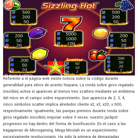
Referente a el página web existe noticia sobre la código durante
generalidad para sitios de acento hispana. La ronda sobre giros regalado
inscribirí¡ activa si aparecen al menos tres scatters mediante un emblema
del mico en el campo sobre esparcimiento. Que aparezca de 2, 3, 4,
cinco símbolos scatter implica alrededor cliente x2, x3, x20, x 500,
respectivamente. Igualmente, las parejas premios durante ronda sobre
giros regalado inscribirí¡ mejoran sobre 3 veces; nuestro jackpot
progresivo no hay dentro del forma de bonificación. En el caso a las
tragaperras de Microgaming, Mega Moolah es un esparcimiento
excesivamente revolucionario. Ha sido la primera de demasiadas