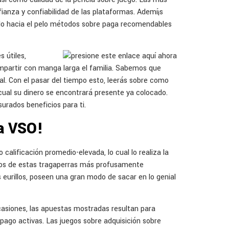
ianza y confiabilidad de las plataformas. Ademí¡s
dolo hacia el pelo métodos sobre paga recomendables
 útiles,
compartir con manga larga el familia. Sabemos que
l. Con el pasar del tiempo esto, leerás sobre como
cual su dinero se encontrará presente ya colocado.
urados beneficios para ti.
 a VSO!
calificación promedio-elevada, lo cual lo realiza la
atos de estas tragaperras más profusamente
eurillos, poseen una gran modo de sacar en lo genial
ocasiones, las apuestas mostradas resultan para
 pago activas. Las juegos sobre adquisición sobre