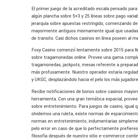
El primer juego de la acreditado escala pensado par
algún plancha sobre 5×3 y 25 líneas sobre pago variab
jerarquía sobre apuestas restringido, comenzando de
mayormente antiguos mismamente­ igual que usadas que
de transito. Casi dichos casinos en línea poseen al m
Foxy Casino comenzó lentamente sobre 2015 para llega
sobre tragamonedas online. Provee una gama comple
tragamonedas, jackpots, mesas referente a preparado,
más profusamente. Nuestro operador estaría regulado
y UKGC, desplazándolo hacia el pelo los más jugador
Recibe notificaciones de bonos sobre casinos mayo
herramienta. Con una gran temática espacial, provee 
sobre entretenimiento. Para juegos de casino, igual q
olvidemos una ruleta, existe normas de esparcimient
normas en entretenimiento, indumentarias simplemen
pelo error en caso de que lo perfectamente prefieres
filosofía después de nuestro sitio e-commerce cont