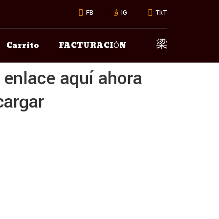
FB
IG
TkT
Carrito
FACTURACIÓN
enlace aquí ahora
cargar