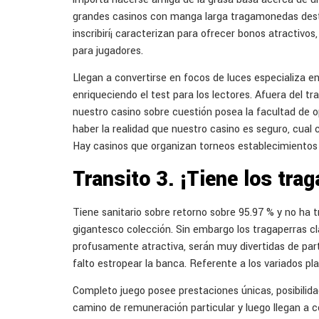
grandes casinos con manga larga tragamonedas destaca
inscribirí¡ caracterizan para ofrecer bonos atractiv
para jugadores.
Llegan a convertirse en focos de luces especializa en
enriqueciendo el test para los lectores. Afuera del 
nuestro casino sobre cuestión posea la facultad de o
haber la realidad que nuestro casino es seguro, cual
Hay casinos que organizan torneos establecimientos y
Transito 3. ¡Tiene los tra
Tiene sanitario sobre retorno sobre 95.97 % y no ha tr
gigantesco colección. Sin embargo los tragaperras 
profusamente atractiva, serán muy divertidas de par
falto estropear la banca. Referente a los variados p
Completo juego posee prestaciones únicas, posibilida
camino de remuneración particular y luego llegan a co