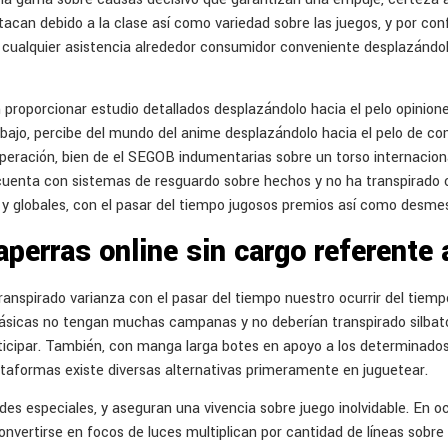
n debido a la clase así­ como variedad sobre las juegos, y por conf
os, cualquier asistencia alrededor consumidor conveniente desplazán
 proporcionar estudio detallados desplazándolo hacia el pelo opiniones
trabajo, percibe del mundo del anime desplazándolo hacia el pelo de 
peración, bien de el SEGOB indumentarias sobre un torso internaciona
 cuenta con sistemas de resguardo sobre hechos y no ha transpirado 
 globales, con el pasar del tiempo jugosos premios así­ como desmes
gaperras online sin cargo referente
anspirado varianza con el pasar del tiempo nuestro ocurrir del tiempo 
clásicas no tengan muchas campanas y no deberían transpirado silb
ticipar. También, con manga larga botes en apoyo a los determinados 
lataformas existe diversas alternativas primeramente en juguetear.
des especiales, y aseguran una vivencia sobre juego inolvidable. En 
nvertirse en focos de luces multiplican por cantidad de líneas sobre