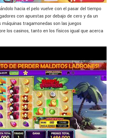
ndolo hacia el pelo vuelve con el pasar del tiempo
 jugadores con apuestas por debajo de cero y da un
Los máquinas tragamonedas son las juegos
 los casinos, tanto en los físicos igual que acerca