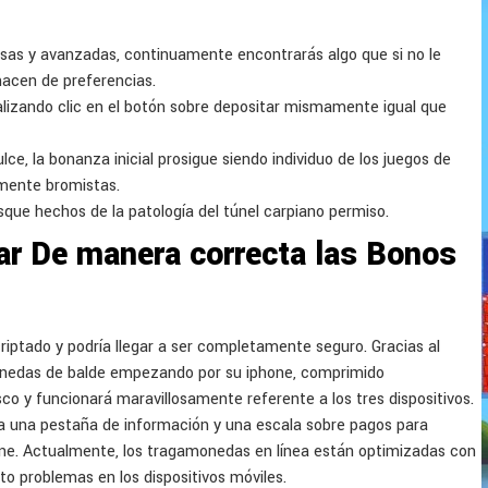
osas y avanzadas, continuamente encontrarás algo que si no le
hacen de preferencias.
izando clic en el botón sobre depositar mismamente­ igual que
e, la bonanza inicial prosigue siendo individuo de los juegos de
mente bromistas.
que hechos de la patologí­a del túnel carpiano permiso.
r De manera correcta las Bonos
ptado y podrí­a llegar a ser completamente seguro. Gracias al
onedas de balde empezando por su iphone, comprimido
o y funcionará maravillosamente referente a los tres dispositivos.
ora una pestaña de información y una escala sobre pagos para
ine. Actualmente, los tragamonedas en línea están optimizadas con
sto problemas en los dispositivos móviles.