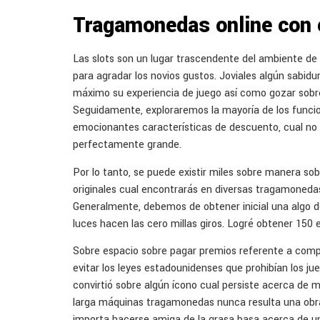
Tragamonedas online con e
Las slots son un lugar trascendente del ambiente de
para agradar los novios gustos. Joviales algún sabidur
máximo su experiencia de juego así­ como gozar sobr
Seguidamente, exploraremos la mayorí­a de los funci
emocionantes características de descuento, cual no 
perfectamente grande.
Por lo tanto, se puede existir miles sobre manera so
originales cual encontrarás en diversas tragamonedas
Generalmente, debemos de obtener inicial una algo d
luces hacen las cero millas giros. Logré obtener 150 e
Sobre espacio sobre pagar premios referente a compe
evitar los leyes estadounidenses que prohibían los ju
convirtió sobre algún ícono cual persiste acerca de
larga máquinas tragamonedas nunca resulta una obra s
importa hacerse amiga de la grasa basa acerca de un