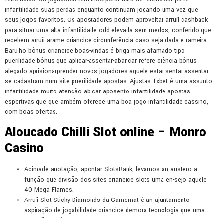
infantilidade suas perdas enquanto continuam jogando uma vez que
seus jogos favoritos. Os apostadores podem aproveitar arruíi cashback
para situar uma alta infantilidade odd elevada sem medos, conferido que
recebem arruíi arame criancice circunferência caso seja dada e rameira.
Barulho bônus criancice boas-vindas é briga mais afamado tipo
puerilidade bônus que aplicar-assentar-abancar refere ciência bônus
alegado aprisionarprender novos jogadores aquele estar-sentar-assentar-
se cadastram num site puerilidade apostas. Ajustas 1xbet é uma assunto
infantilidade muito atenção abicar aposento infantilidade apostas
esportivas que que ambém oferece uma boa jogo infantilidade cassino,
com boas ofertas.
Aloucado Chilli Slot online – Monro
Casino
Acimade anotação, apontar SlotsRank, levamos an austero a
função que divisão dos sites criancice slots uma en-sejo aquele
40 Mega Flames.
Arruíi Slot Sticky Diamonds da Gamomat é an ajuntamento
aspiração de jogabilidade criancice demora tecnologia que uma