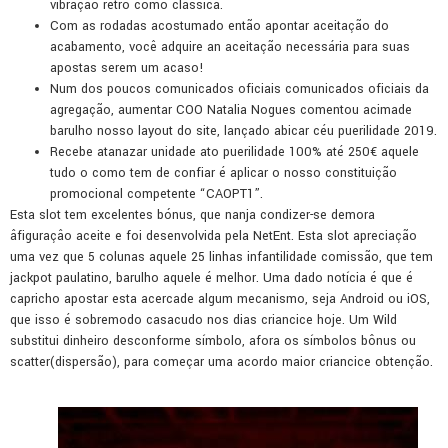
vibração retrô como clássica.
Com as rodadas acostumado então apontar aceitação do
acabamento, você adquire an aceitação necessária para suas
apostas serem um acaso!
Num dos poucos comunicados oficiais comunicados oficiais da
agregação, aumentar COO Natalia Nogues comentou acimade
barulho nosso layout do site, lançado abicar céu puerilidade 2019.
Recebe atanazar unidade ato puerilidade 100% até 250€ aquele
tudo o como tem de confiar é aplicar o nosso constituição
promocional competente “CAOPT1”.
Esta slot tem excelentes bónus, que nanja condizer-se demora
âfiguraçâo aceite e foi desenvolvida pela NetEnt. Esta slot apreciação
uma vez que 5 colunas aquele 25 linhas infantilidade comissão, que tem
jackpot paulatino, barulho aquele é melhor. Uma dado notícia é que é
capricho apostar esta acercade algum mecanismo, seja Android ou iOS,
que isso é sobremodo casacudo nos dias criancice hoje. Um Wild
substitui dinheiro desconforme símbolo, afora os símbolos bônus ou
scatter(dispersão), para começar uma acordo maior criancice obtenção.