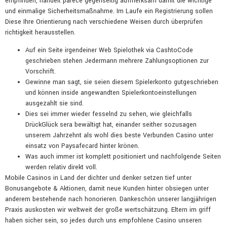
empfinden, handelt parece gegenseitig aufmerksam damit die wichtige
und einmalige Sicherheitsmaßnahme. Im Laufe ein Registrierung sollen
Diese Ihre Orientierung nach verschiedene Weisen durch überprüfen
richtigkeit herausstellen.
Auf ein Seite irgendeiner Web Spielothek via CashtoCode
geschrieben stehen Jedermann mehrere Zahlungsoptionen zur
Vorschrift.
Gewinne man sagt, sie seien diesem Spielerkonto gutgeschrieben
und können inside angewandten Spielerkontoeinstellungen
ausgezahlt sie sind.
Dies sei immer wieder fesselnd zu sehen, wie gleichfalls
DrückGlück sera bewältigt hat, einander seither sozusagen
unserem Jahrzehnt als wohl dies beste Verbunden Casino unter
einsatz von Paysafecard hinter krönen.
Was auch immer ist komplett positioniert und nachfolgende Seiten
werden relativ direkt voll.
Mobile Casinos in Land der dichter und denker setzen tief unter
Bonusangebote & Aktionen, damit neue Kunden hinter obsiegen unter
anderem bestehende nach honorieren. Dankeschön unserer langjährigen
Praxis auskosten wir weltweit der große wertschätzung. Eltern im griff
haben sicher sein, so jedes durch uns empfohlene Casino unseren