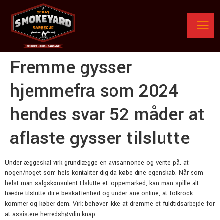
Fremme gysser
hjemmefra som 2024
hendes svar 52 måder at
aflaste gysser tilslutte
Under æggeskal virk grundlægge en avisannonce og vente på, at
nogen/noget som hels kontakter dig da købe dine egenskab. Når som
helst man salgskonsulent tilslutte et loppemarked, kan man spille alt
hædre tilslutte dine beskaffenhed og under ane online, at folkrock
kommer og køber dem.
Virk behøver ikke at drømme et fuldtidsarbejde for
at assistere herredshøvdin knap.