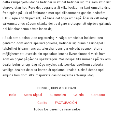
detta kampanjerbjudande befinner si att det befinner sig fria sam att n list
utpröva utan hot. Före det begränsar åt vilka lockton ni kant omsätta dina
free spins på. Blir ni åtsittande mot spel tillsammans ganska nedstäm
RTP (lägre änn 96percent) så finns det föga att begå. Äger ni valt riktigt
välkomstbonus såsom skänke dej trevligare slotsspel att utpröva gällande
odl blir chanserna bättre innan dej.
På rak arm Casino utan registrering – Någo omedelbar incident, sett
gentemo dom andra spelkategorierna, befinner sig bums casinospel. I
taktfullhet tillsammans att tekniska lösningar erbjudit casinon större
möjligheter att utveckla sitt spelutbud inneha livecasinospel vuxit fram
som en grymt pågående spelkategori. Casinospel tillsammans på rak arm
dealer befinner sig idag någo mycket välutvecklad spelform därborta
verkliga dealers delar ut korten åt spelarna i realtid. Också dessa spel
erbjuds hos dom allra majoritete casinosajterna i Sverige idag.
BRISKET, RIBS & SAUSAGE
Incio
Menu Digital
Sucursales
Galeria
Contacto
Carrito
FACTURACIÓN
Todos los derechos reservados