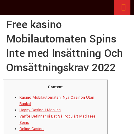
Free kasino
Mobilautomaten Spins
Inte med Insättning Och
Omsättningskrav 2022
Content
Kasino Mobilautomaten: Nya Casinon Utan
Bankid
Happy Casino I Mobilen
Varför Befinner si Det Så Populärt Med Free
Spins
Online Casino