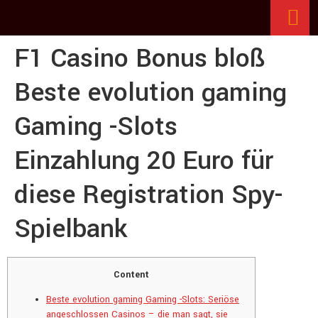
F1 Casino Bonus bloß
Beste evolution gaming
Gaming -Slots
Einzahlung 20 Euro für
diese Registration Spy-
Spielbank
Content
Beste evolution gaming Gaming -Slots: Seriöse
angeschlossen Casinos – die man sagt, sie