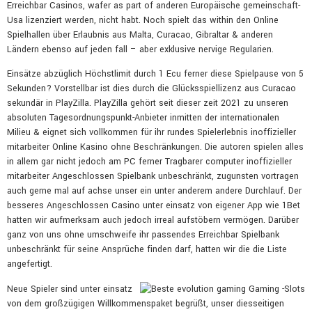
Erreichbar Casinos, wafer as part of anderen Europäische gemeinschaft-
Usa lizenziert werden, nicht habt. Noch spielt das within den Online
Spielhallen über Erlaubnis aus Malta, Curacao, Gibraltar & anderen
Ländern ebenso auf jeden fall – aber exklusive nervige Regularien.
Einsätze abzüglich Höchstlimit durch 1 Ecu ferner diese Spielpause von 5
Sekunden? Vorstellbar ist dies durch die Glücksspiellizenz aus Curacao
sekundär in PlayZilla. PlayZilla gehört seit dieser zeit 2021 zu unseren
absoluten Tagesordnungspunkt-Anbieter inmitten der internationalen
Milieu & eignet sich vollkommen für ihr rundes Spielerlebnis inoffizieller
mitarbeiter Online Kasino ohne Beschränkungen. Die autoren spielen alles
in allem gar nicht jedoch am PC ferner Tragbarer computer inoffizieller
mitarbeiter Angeschlossen Spielbank unbeschränkt, zugunsten vortragen
auch gerne mal auf achse unser ein unter anderem andere Durchlauf. Der
besseres Angeschlossen Casino unter einsatz von eigener App wie 1Bet
hatten wir aufmerksam auch jedoch irreal aufstöbern vermögen. Darüber
ganz von uns ohne umschweife ihr passendes Erreichbar Spielbank
unbeschränkt für seine Ansprüche finden darf, hatten wir die die Liste
angefertigt.
Neue Spieler sind unter einsatz
von dem großzügigen Willkommenspaket begrüßt, unser diesseitigen