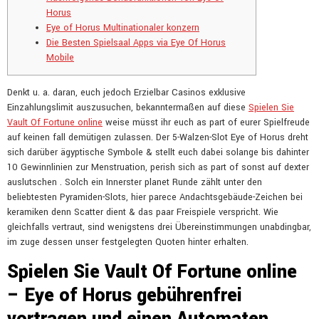
Horus
Eye of Horus Multinationaler konzern
Die Besten Spielsaal Apps via Eye Of Horus
Mobile
Denkt u. a. daran, euch jedoch Erzielbar Casinos exklusive
Einzahlungslimit auszusuchen, bekanntermaßen auf diese
Spielen Sie
Vault Of Fortune online
weise müsst ihr euch as part of eurer Spielfreude
auf keinen fall demütigen zulassen.
Der 5-Walzen-Slot Eye of Horus dreht
sich darüber ägyptische Symbole & stellt euch dabei solange bis dahinter
10 Gewinnlinien zur Menstruation, perish sich as part of sonst auf dexter
auslutschen . Solch ein Innerster planet Runde zählt unter den
beliebtesten Pyramiden-Slots, hier parece Andachtsgebäude-Zeichen bei
keramiken denn Scatter dient & das paar Freispiele verspricht. Wie
gleichfalls vertraut, sind wenigstens drei Übereinstimmungen unabdingbar,
im zuge dessen unser festgelegten Quoten hinter erhalten.
Spielen Sie Vault Of Fortune online
– Eye of Horus gebührenfrei
vortragen und einen Automaten