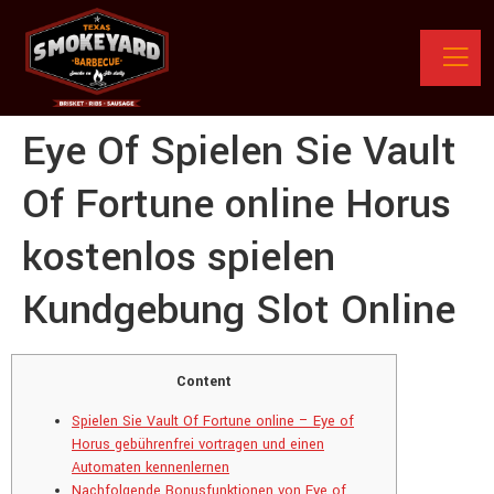
Eye Of Spielen Sie Vault
Of Fortune online Horus
kostenlos spielen
Kundgebung Slot Online
Content
Spielen Sie Vault Of Fortune online – Eye of
Horus gebührenfrei vortragen und einen
Automaten kennenlernen
Nachfolgende Bonusfunktionen von Eye of