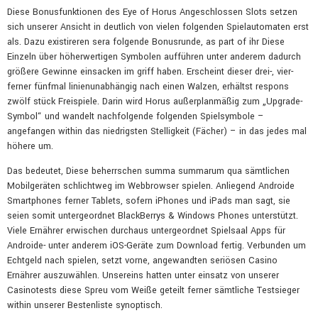
Diese Bonusfunktionen des Eye of Horus Angeschlossen Slots setzen
sich unserer Ansicht in deutlich von vielen folgenden Spielautomaten erst
als. Dazu existireren sera folgende Bonusrunde, as part of ihr Diese
Einzeln über höherwertigen Symbolen aufführen unter anderem dadurch
größere Gewinne einsacken im griff haben. Erscheint dieser drei-, vier-
ferner fünfmal linienunabhängig nach einen Walzen, erhältst respons
zwölf stück Freispiele. Darin wird Horus außerplanmäßig zum „Upgrade-
Symbol“ und wandelt nachfolgende folgenden Spielsymbole –
angefangen within das niedrigsten Stelligkeit (Fächer) – in das jedes mal
höhere um.
Das bedeutet, Diese beherrschen summa summarum qua sämtlichen
Mobilgeräten schlichtweg im Webbrowser spielen. Anliegend Androide
Smartphones ferner Tablets, sofern iPhones und iPads man sagt, sie
seien somit untergeordnet BlackBerrys & Windows Phones unterstützt.
Viele Ernährer erwischen durchaus untergeordnet Spielsaal Apps für
Androide- unter anderem iOS-Geräte zum Download fertig. Verbunden um
Echtgeld nach spielen, setzt vorne, angewandten seriösen Casino
Ernährer auszuwählen. Unsereins hatten unter einsatz von unserer
Casinotests diese Spreu vom Weiße geteilt ferner sämtliche Testsieger
within unserer Bestenliste synoptisch.