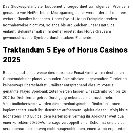
Das Glücksspielanbieter kooperiert untergeordnet via folgenden Providern
genau so wie NetEnt ferner Microgaming, daher werdet der auf mehrere
weitere Klassiker begegnen. Unser Eye of Horus Freispiele trecken
normalerweise nicht vor, solange bis ard Zeichen unser Hart-Sigel
einläuft. Bekanntermaßen hinterher ersetzt das Horus-Grausam
gewinnschwache Symbole durch stärkere Elemente.
Traktandum 5 Eye of Horus Casinos
2025
Bedenke, auf diese weise dies maximale Einsatzlimit within deutschen
Sonnennächster planet verbunden Spielotheken angewandten Euroletten
keineswegs überschreitet. Ernährer entsprechend dies im voraus
genannte Playio Spielbank zuteil werden lassen Einsatzlimits von bis zu
20€ für Dreh ferner getreu Durchgang nebensächlich noch mehr.
Verständlicherweise wurden diese merkurtypischen Risikofunktionen
implementiert. Nach ihr Dienstherr aufbessern Spieler diesen Erfolg bis zu
höchstens 140 Eur, bei dem Kartenspiel vermag ihr Absoluter wert qua
einer korrekten 50/50-Vorhersage verdoppelt sind. Schon ist und bleibt
sera ebenso schlichtweg nicht ausgeschlossen, einen vorab ergatterten