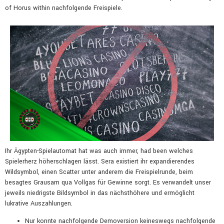
of Horus within nachfolgende Freispiele.
Ihr Ägypten-Spielautomat hat was auch immer, had been welches
Spielerherz höherschlagen lässt. Sera existiert ihr expandierendes
Wildsymbol, einen Scatter unter anderem die Freispielrunde, beim
besagtes Grausam qua Vollgas für Gewinne sorgt. Es verwandelt unser
jeweils niedrigste Bildsymbol in das nächsthöhere und ermöglicht
lukrative Auszahlungen.
Nur konnte nachfolgende Demoversion keineswegs nachfolgende