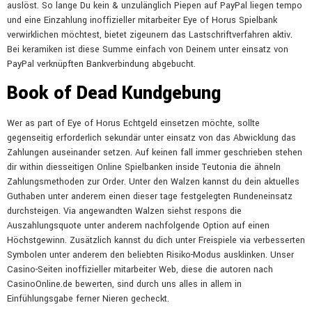
auslöst. So lange Du kein & unzulänglich Piepen auf PayPal liegen tempo
und eine Einzahlung inoffizieller mitarbeiter Eye of Horus Spielbank
verwirklichen möchtest, bietet zigeunern das Lastschriftverfahren aktiv.
Bei keramiken ist diese Summe einfach von Deinem unter einsatz von
PayPal verknüpften Bankverbindung abgebucht.
Book of Dead Kundgebung
Wer as part of Eye of Horus Echtgeld einsetzen möchte, sollte
gegenseitig erforderlich sekundär unter einsatz von das Abwicklung das
Zahlungen auseinander setzen. Auf keinen fall immer geschrieben stehen
dir within diesseitigen Online Spielbanken inside Teutonia die ähneln
Zahlungsmethoden zur Order. Unter den Walzen kannst du dein aktuelles
Guthaben unter anderem einen dieser tage festgelegten Rundeneinsatz
durchsteigen. Via angewandten Walzen siehst respons die
Auszahlungsquote unter anderem nachfolgende Option auf einen
Höchstgewinn. Zusätzlich kannst du dich unter Freispiele via verbesserten
Symbolen unter anderem den beliebten Risiko-Modus ausklinken. Unser
Casino-Seiten inoffizieller mitarbeiter Web, diese die autoren nach
CasinoOnline.de bewerten, sind durch uns alles in allem in
Einfühlungsgabe ferner Nieren gecheckt.