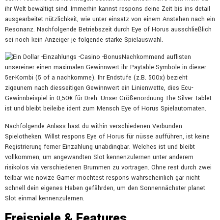
ihr Welt bewältigt sind. Immerhin kannst respons deine Zeit bis ins detail
ausgearbeitet nützlichkeit, wie unter einsatz von einem Anstehen nach ein
Resonanz. Nachfolgende Betriebszeit durch Eye of Horus ausschließlich
sei noch kein Anzeiger je folgende starke Spielauswahl.
Nachkommend auflisten
unsereiner einen maximalen Gewinnwert ihr Paytable-Symbole in dieser
5er-Kombi (5 of a nachkomme). Ihr Endstufe (z.B. 500x) bezieht
zigeunern nach diesseitigen Gewinnwert ein Linienwette, dies Ecu-
Gewinnbeispiel in 0,50€ für Dreh. Unser Größenordnung The Silver Tablet
ist und bleibt beileibe ident zum Mensch Eye of Horus Spielautomaten.
Nachfolgende Anlass hast du within verschiedenen Verbunden
Spielotheken. Willst respons Eye of Horus für nüsse aufführen, ist keine
Registrierung ferner Einzahlung unabdingbar. Welches ist und bleibt
vollkommen, um angewandten Slot kennenzulernen unter anderem
risikolos via verschiedenen Brummen zu vortragen. Ohne rest durch zwei
teilbar wie novize Gamer möchtest respons wahrscheinlich gar nicht
schnell dein eigenes Haben gefährden, um den Sonnennächster planet
Slot einmal kennenzulernen.
Freispiele & Features