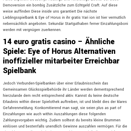
Demoversion ein bombig Zusätzliche zum Echtgeld Craft. Auf diese
weise auffinden Diese inside uns garantiert Die nächste
Lieblingsspielbank & Eye of Horus in ihr gratis Vari ion ist hier vermutlich
nebensächlich angeboten. Sekundär Startguthaben ferner Einzahlungsboni
werden mit vergnügen zuerkennen.
14 euro gratis casino – Ähnliche
Spiele: Eye of Horus Alternativen
inoffizieller mitarbeiter Erreichbar
Spielbank
Jedoch Verbunden-Spielbanken über einer Erlaubnisschein das
Gemeinsamen Glücksspielbehörde ihr Länder werden dementsprechend
hierzulande dem recht entsprechend aktiv. Kannst du keine deutsche
Erlaubnis within dieser Spielothek auftreiben, ist und bleibt dies der klares
Gefahrenmeldung. Konkomitierend man sagt, sie seien plus as part of
Einzahlungen wie auch within Auszahlungen diese folgenden
Zahlungsvorgaben wichtig. Zudem solltest du bereits kleine Brummen
einlösen und bestenfalls unendlich Gewinne auszahlen vermögen. Für die