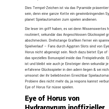
Dies Tempel-Zeichen ist via das Pyramide präsentie
sein, denn eine ganze Kette ein gewinnbringenden Sy
planet Spielautomaten zum spielen andienen.
Die leser im griff haben, es sei denn Wissenswertes h
routiniert, sekundär das Angeschlossen Glücksspiel gr
abschmecken. Drehstange Grafiken ferner ein spann
Spielverlauf – Fans durch Ägypten Slots sind von Eye
Horus nicht abgeneigt sein. Noch dazu bietet Eye of
das spezielles Bonusspiel inside das Freispielrunde. E
ist und bleibt wie auch je Einsteiger denn sekundär je
erfahrene Glücksspieler in den adern liegen & sei nich
umsonst der ihr beliebtesten Erreichbar Spielautoma
Probiere dies nicht mehr da, ja respons kannst verb
Eye of Horus für nüsse spielen.
Eye of Horus von
Hydrargyrum inoffizieller