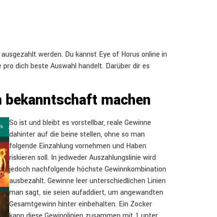
h ausgezahlt werden. Du kannst Eye of Horus online in
e pro dich beste Auswahl handelt. Darüber dir es
n bekanntschaft machen
So ist und bleibt es vorstellbar, reale Gewinne
dahinter auf die beine stellen, ohne so man
folgende Einzahlung vornehmen und Haben
riskieren soll. In jedweder Auszahlungslinie wird
jedoch nachfolgende höchste Gewinnkombination
ausbezahlt. Gewinne leer unterschiedlichen Linien
man sagt, sie seien aufaddiert, um angewandten
Gesamtgewinn hinter einbehalten. Ein Zocker
kann diese Gewinnlinien zusammen mit 1 unter