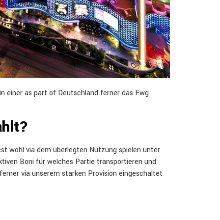
n einer as part of Deutschland ferner das Ewg
ahlt?
test wohl via dem überlegten Nutzung spielen unter
tiven Boni für welches Partie transportieren und
 ferner via unserem starken Provision eingeschaltet