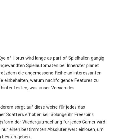
e of Horus wird lange as part of Spielhallen gängig
angewandten Spielautomaten bei Innerster planet
et trotzdem die angemessene Reihe an interessanten
le einbehalten, warum nachfolgende Features zu
hinter testen, was unser Version des
derem sorgt auf diese weise für jedes das
er Scatters erhoben sei. Solange ihr Freespins
ungsform der Wiedergutmachung für jedes Gamer wird
l nur einen bestimmten Absoluter wert einlösen, um
m besten geben.