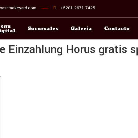
xassmokeyard.com
+5281 2671 7425
enu
Sucursales
Galeria
Contacto
igital
ne Einzahlung Horus gratis s