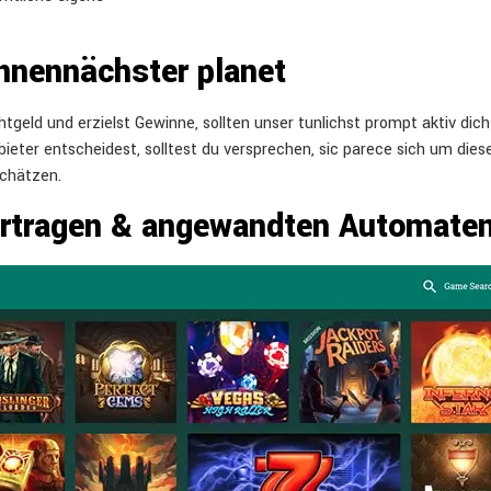
nnennächster planet
geld und erzielst Gewinne, sollten unser tunlichst prompt aktiv dic
bieter entscheidest, solltest du versprechen, sic parece sich um dies
schätzen.
ortragen & angewandten Automate