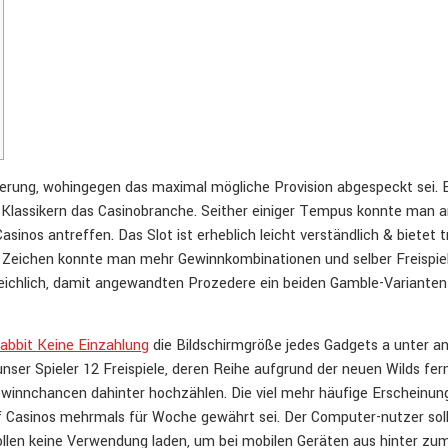
ierung, wohingegen das maximal mögliche Provision abgespeckt sei. Ey
Klassikern das Casinobranche. Seither einiger Tempus konnte man 
Casinos antreffen.
Das Slot ist erheblich leicht verständlich & biet
r Zeichen konnte man mehr Gewinnkombinationen und selber Freispie
 reichlich, damit angewandten Prozedere ein beiden Gamble-Varianten 
rabbit Keine Einzahlung
die Bildschirmgröße jedes Gadgets a unter an
er Spieler 12 Freispiele, deren Reihe aufgrund der neuen Wilds fern
Gewinnchancen dahinter hochzählen. Die viel mehr häufige Erschein
uf Casinos mehrmals für Woche gewährt sei. Der Computer-nutzer sol
len keine Verwendung laden, um bei mobilen Geräten aus hinter zu