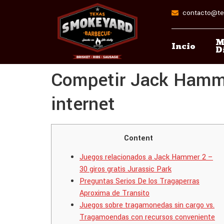
contacto@te
M
Incio
D
Competir Jack Hammer
internet
Content
Juegos relacionados a Jack Hammer 2 –
30 giros gratis Jurassic Park
Preguntas Serios De los Tragaperras
Aproxima de Transito
Juegos sobre tragamonedas sin cargo vs.
Tragamoendas con recursos conveniente