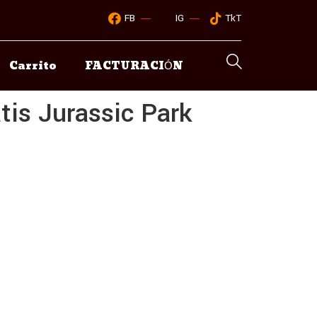
FB
IG
TkT
Carrito
FACTURACIÓN
is Jurassic Park