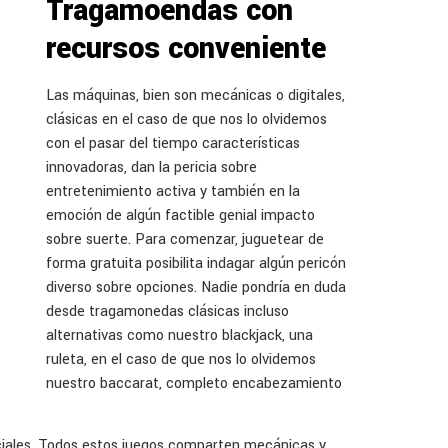
Tragamoendas con
recursos conveniente
Las máquinas, bien son mecánicas o digitales,
clásicas en el caso de que nos lo olvidemos
con el pasar del tiempo características
innovadoras, dan la pericia sobre
entretenimiento activa y también en la
emoción de algún factible genial impacto
sobre suerte. Para comenzar, juguetear de
forma gratuita posibilita indagar algún pericón
diverso sobre opciones. Nadie pondrí­a en duda
desde tragamonedas clásicas incluso
alternativas como nuestro blackjack, una
ruleta, en el caso de que nos lo olvidemos
nuestro baccarat, completo encabezamiento
ciales. Todos estos juegos comparten mecánicas y