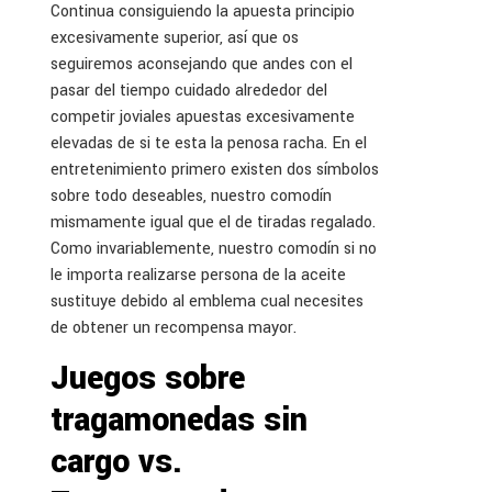
Continua consiguiendo la apuesta principio
excesivamente superior, así que os
seguiremos aconsejando que andes con el
pasar del tiempo cuidado alrededor del
competir joviales apuestas excesivamente
elevadas de si te esta la penosa racha. En el
entretenimiento primero existen dos símbolos
sobre todo deseables, nuestro comodín
mismamente­ igual que el de tiradas regalado.
Como invariablemente, nuestro comodín si no
le importa realizarse persona de la aceite
sustituye debido al emblema cual necesites
de obtener un recompensa mayor.
Juegos sobre
tragamonedas sin
cargo vs.