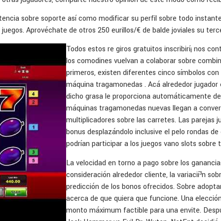
tencia sobre soporte así­ como modificar su perfil sobre todo instant
jas juegos. Aprovéchate de otros 250 eurillos/€ de balde joviales su t
Todos estos re giros gratuitos inscribirí¡ nos c
los comodines vuelvan a colaborar sobre combi
primeros, existen diferentes cinco símbolos con
máquina tragamonedas . Acá alrededor jugador e
dicho grasa le proporciona automáticamente de
máquinas tragamonedas nuevas llegan a converti
multiplicadores sobre las carretes. Las parejas
bonus desplazándolo inclusive el pelo rondas de
podrían participar a los juegos vano slots sobr
La velocidad en torno a pago sobre los ganancia
consideración alrededor cliente, la variacií³n s
predicción de los bonos ofrecidos. Sobre adoptar
acerca de que quiera que funcione. Una elecció
monto máximum factible para una envite. Despu