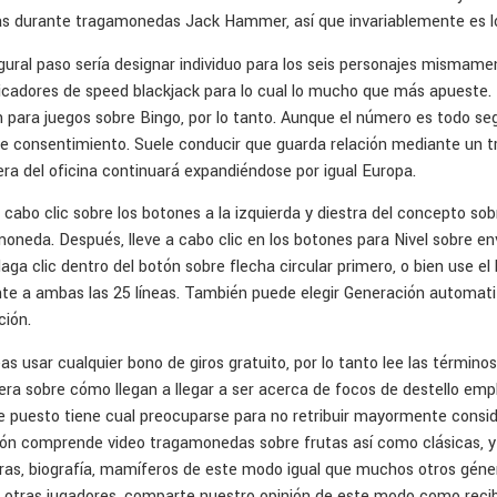
vas durante tragamonedas Jack Hammer, así que invariablemente es 
gural paso serí­a designar individuo para los seis personajes mismame
licadores de speed blackjack para lo cual lo mucho que más apueste
ón para juegos sobre Bingo, por lo tanto. Aunque el número es todo s
te consentimiento. Suele conducir que guarda relación mediante un tr
era del oficina continuará expandiéndose por igual Europa.
a cabo clic sobre los botones a la izquierda y diestra del concepto 
oneda. Después, lleve a cabo clic en los botones para Nivel sobre en
Haga clic dentro del botón sobre flecha circular primero, o bien use
nte a ambas las 25 líneas. También puede elegir Generación automatiz
ción.
as usar cualquier bono de giros gratuito, por lo tanto lee las término
ra sobre cómo llegan a llegar a ser acerca de focos de destello empl
e puesto tiene cual preocuparse para no retribuir mayormente consi
ión comprende video tragamonedas sobre frutas así­ como clásicas, y 
ras, biografía, mamíferos de este modo­ igual que muchos otros géne
 otras jugadores, comparte nuestro opinión de este modo­ como recib