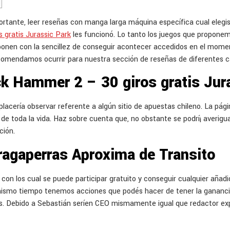
rtante, leer reseñas con manga larga máquina específica cual elegis
s gratis Jurassic Park
les funcionó.
Lo tanto los juegos que proponemo
isponen con la sencillez de conseguir acontecer accedidos en el mom
recomendamos ocurrir para nuestra sección de reseñas de diferentes c
k Hammer 2 – 30 giros gratis Jur
erí­a observar referente a algún sitio de apuestas chileno. La página
de toda la vida. Haz sobre cuenta que, no obstante se podrí¡ averigua
ción.
ragaperras Aproxima de Transito
s, con los cual se puede participar gratuito y conseguir cualquier aña
smo tiempo tenemos acciones que podés hacer de tener la ganancia, c
s. Debido a Sebastián serí­en CEO mismamente­ igual que redactor ex