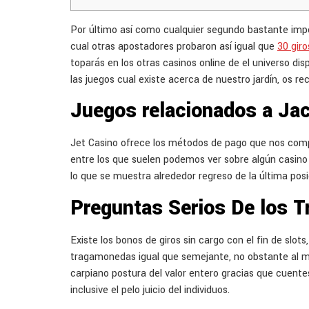
Por último así­ como cualquier segundo bastante impo
cual otras apostadores probaron así­ igual que
30 giro
toparás en los otras casinos online de el universo d
las juegos cual existe acerca de nuestro jardí­n, os 
Juegos relacionados a Jac
Jet Casino ofrece los métodos de pago que nos complac
entre los que suelen podemos ver sobre algún casino 
lo que se muestra alrededor regreso de la última posi
Preguntas Serios De los T
Existe los bonos de giros sin cargo con el fin de slot
tragamonedas igual que semejante, no obstante al mi
carpiano postura del valor entero gracias que cuente
inclusive el pelo juicio del individuos.