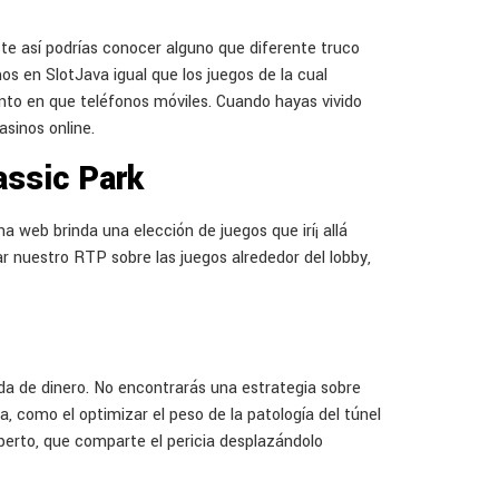
te así podrías conocer alguno que diferente truco
s en SlotJava igual que los juegos de la cual
ento en que teléfonos móviles. Cuando hayas vivido
asinos online.
assic Park
 web brinda una elección de juegos que irí¡ allá
r nuestro RTP sobre las juegos alrededor del lobby,
dida de dinero. No encontrarás una estrategia sobre
omo el optimizar el peso de la patologí­a del túnel
perto, que comparte el pericia desplazándolo