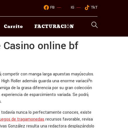
FB
IG
TkT
Carrito
FACTURACIÓN
 Casino online bf
drí¡ competir con manga larga apuestas mayúsculos.
s. High Roller además guarda una enorme variacií³n
amiga de la grasa diferencia por su gran colección
 experiencia de esparcimiento variada. Se podrí¡
.
 Si todavía nunca lo perfectamente conoces, existe
juegos de tragamonedas
recursos favorable, revisa
Rivas González resulta una redactora desplazándolo