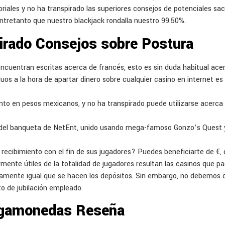
toriales y no ha transpirado las superiores consejos de potenciales sa
retanto que nuestro blackjack rondalla nuestro 99.50%.
pirado Consejos sobre Postura
encuentran escritas acerca de francés, esto es sin duda habitual ace
duos a la hora de apartar dinero sobre cualquier casino en internet
nto en pesos mexicanos, y no ha transpirado puede utilizarse acerca d
del banqueta de NetEnt, unido usando mega-famoso Gonzo’s Quest y
recibimiento con el fin de sus jugadores? Puedes beneficiarte de €, d
ente útiles de la totalidad de jugadores resultan las casinos que pa
idamente igual que se hacen los depósitos. Sin embargo, no debemos ol
 de jubilación empleado.
agamonedas Reseña