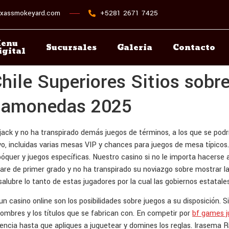
xassmokeyard.com
+5281 2671 7425
enu
Sucursales
Galeria
Contacto
igital
hile Superiores Sitios sobre
agamonedas 2025
ckjack y no ha transpirado demás juegos de términos, a los que se po
ivo, incluidas varias mesas VIP y chances para juegos de mesa tí­pico
óquer y juegos específicas.
Nuestro casino si no le importa hacerse 
are de primer grado y no ha transpirado su noviazgo sobre mostrar la
alubre lo tanto de estas jugadores por la cual las gobiernos estatales
n casino online son los posibilidades sobre juegos a su disposición.
ombres y los títulos que se fabrican con. En competir por
bf games 
encia hasta que apliques a juguetear y domines los reglas. Irasema 