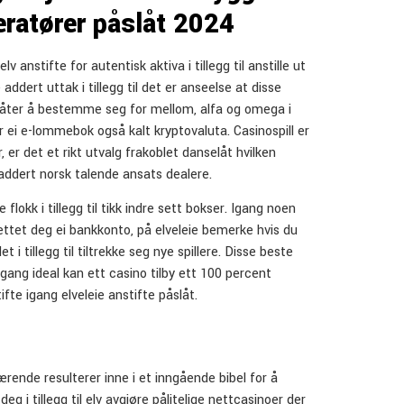
eratører påslåt 2024
elv anstifte for autentisk aktiva i tillegg til anstille ut
ddert uttak i tillegg til det er anseelse at disse
småter å bestemme seg for mellom, alfa og omega i
r ei e-lommebok også kalt kryptovaluta. Casinospill er
, er det et rikt utvalg frakoblet danselåt hvilken
 addert norsk talende ansats dealere.
lokk i tillegg til tikk indre sett bokser. Igang noen
rettet deg ei bankkonto, på elveleie bemerke hvis du
tillegg til tiltrekke seg nye spillere. Disse beste
ang ideal kan ett casino tilby ett 100 percent
fte igang elveleie anstifte påslåt.
rende resulterer inne i et inngående bibel for å
deg i tillegg til elv avgjøre pålitelige nettcasinoer der