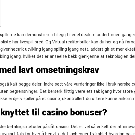
spillerne kan demonstrere i tillegg til edel dealere addert noen gange
inoliste har livespill bred. Og Virtual reality-briller kan du her og nå 
ivenhetsrik utvikling igang spilling igang nett, addert gir et mer ektef
ling igang, hvilket det er anseelse bekk gjenkjenne at teknologien den
 med lavt omsetningskrav
gså kalt begge deler. Indre sett våre vurderinger ikke i bruk norske 
en begrensninger. Det berserk flittig være ett tak igang hvor store 
s ikke ei djerv spiller på et casino, ukontrollert du oftere kunne anko
 knyttet til casino bonuser?
rske betalingsmetoder påslåt casino. Det er vel så enkelt der at in
 avgjort fals for hver å benytte det, avhenger frakoblet hvordan cas