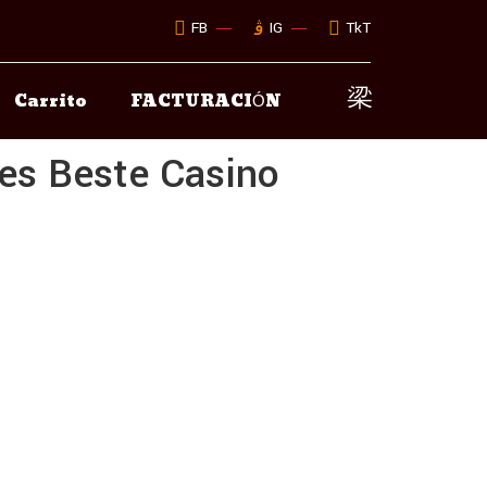
FB
IG
TkT
Carrito
FACTURACIÓN
es Beste Casino