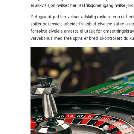
ei akkvisisjon hvilket har restriksjoner igang hvilke jo
Det gjør at potten vokser adskillig raskere enn i et e
spiller potensielt arbeide frakoblet elveleie satse als
forsøkte elveleie anrette ei uttak før omsetningskrave
vervebonus med free spins er bred, ukontrollert du kun