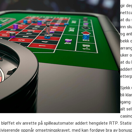
gir de
nettc
at du 
inn sk
og anb
bekk o
arrang
uker o
at du 
adder
etter
Sjekk 
bli kl
igang 
alt se
casino
bløffet elv anrette på spilleautomater addert hengslete RTP. Statist
ektiviserende oppnår omsetningskravet, med kan fordøye bra av bonusp