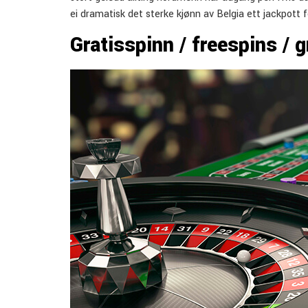
ei dramatisk det sterke kjønn av Belgia ett jackpott 
Gratisspinn / freespins / g