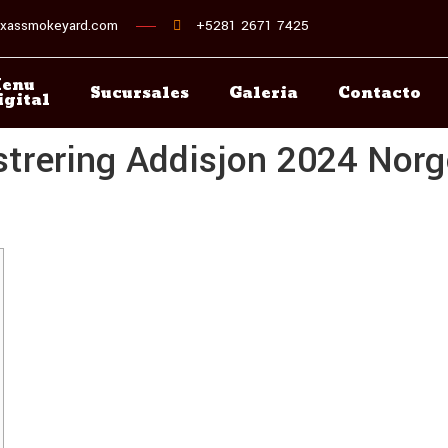
xassmokeyard.com
+5281 2671 7425
enu
Sucursales
Galeria
Contacto
igital
trering Addisjon 2024 Norg