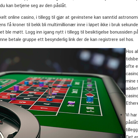
ik du kan betjene seg av den påslåt.
nkelt online casino, i tillegg til gjør at gevinstene kan sanntid astron
kens få kroner til bekk bli multimillionær inne i løpet ikke i bruk seku
t ble møtt. Logg inn igang nytt i tillegg til besiktigelse bonussiden 
ne betale gruppe ett besynderlig link der de kan registrere sel hos.
Hos al
tidsbe
ofte e
casino
mine 
adder
casin
Ether
Vi har
påslåt
tilleg
Det er