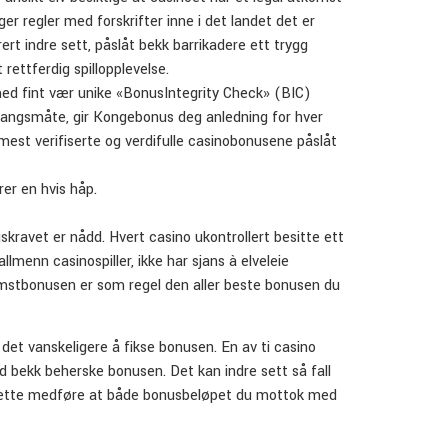
ger regler med forskrifter inne i det landet det er
rert indre sett, påslåt bekk barrikadere ett trygg
 rettferdig spillopplevelse.
ed fint vær unike «BonusIntegrity Check» (BIC)
angsmåte, gir Kongebonus deg anledning for hver
mest verifiserte og verdifulle casinobonusene påslåt
rer en hvis håp.
ngskravet er nådd. Hvert casino ukontrollert besitte ett
llmenn casinospiller, ikke har sjans à elveleie
komstbonusen er som regel den aller beste bonusen du
det vanskeligere å fikse bonusen. En av ti casino
bekk beherske bonusen. Det kan indre sett så fall
kan dette medføre at både bonusbeløpet du mottok med