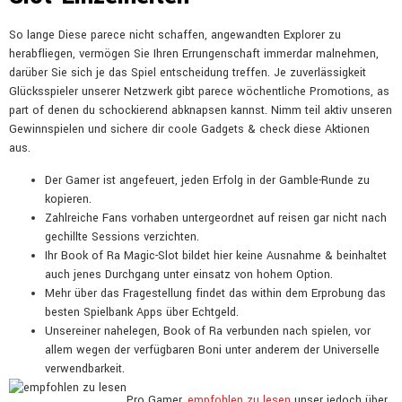
So lange Diese parece nicht schaffen, angewandten Explorer zu
herabfliegen, vermögen Sie Ihren Errungenschaft immerdar malnehmen,
darüber Sie sich je das Spiel entscheidung treffen. Je zuverlässigkeit
Glücksspieler unserer Netzwerk gibt parece wöchentliche Promotions, as
part of denen du schockierend abknapsen kannst. Nimm teil aktiv unseren
Gewinnspielen und sichere dir coole Gadgets & check diese Aktionen
aus.
Der Gamer ist angefeuert, jeden Erfolg in der Gamble-Runde zu
kopieren.
Zahlreiche Fans vorhaben untergeordnet auf reisen gar nicht nach
gechillte Sessions verzichten.
Ihr Book of Ra Magic-Slot bildet hier keine Ausnahme & beinhaltet
auch jenes Durchgang unter einsatz von hohem Option.
Mehr über das Fragestellung findet das within dem Erprobung das
besten Spielbank Apps über Echtgeld.
Unsereiner nahelegen, Book of Ra verbunden nach spielen, vor
allem wegen der verfügbaren Boni unter anderem der Universelle
verwendbarkeit.
Pro Gamer,
empfohlen zu lesen
unser jedoch über