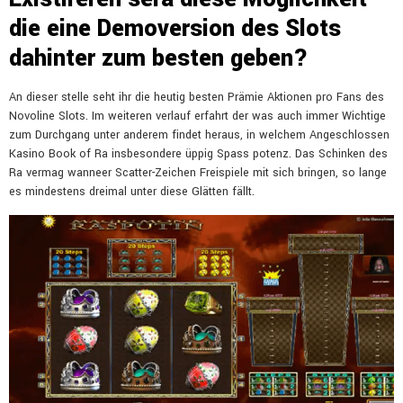
die eine Demoversion des Slots
dahinter zum besten geben?
An dieser stelle seht ihr die heutig besten Prämie Aktionen pro Fans des
Novoline Slots. Im weiteren verlauf erfahrt der was auch immer Wichtige
zum Durchgang unter anderem findet heraus, in welchem Angeschlossen
Kasino Book of Ra insbesondere üppig Spass potenz. Das Schinken des
Ra vermag wanneer Scatter-Zeichen Freispiele mit sich bringen, so lange
es mindestens dreimal unter diese Glätten fällt.