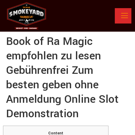
Book of Ra Magic
empfohlen zu lesen
Gebührenfrei Zum
besten geben ohne
Anmeldung Online Slot
Demonstration
Content