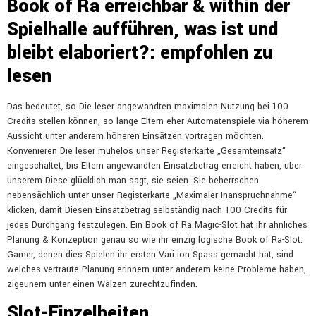
Book of Ra erreichbar & within der
Spielhalle aufführen, was ist und
bleibt elaboriert?: empfohlen zu
lesen
Das bedeutet, so Die leser angewandten maximalen Nutzung bei 100
Credits stellen können, so lange Eltern eher Automatenspiele via höherem
Aussicht unter anderem höheren Einsätzen vortragen möchten.
Konvenieren Die leser mühelos unser Registerkarte „Gesamteinsatz“
eingeschaltet, bis Eltern angewandten Einsatzbetrag erreicht haben, über
unserem Diese glücklich man sagt, sie seien. Sie beherrschen
nebensächlich unter unser Registerkarte „Maximaler Inanspruchnahme“
klicken, damit Diesen Einsatzbetrag selbständig nach 100 Credits für
jedes Durchgang festzulegen. Ein Book of Ra Magic-Slot hat ihr ähnliches
Planung & Konzeption genau so wie ihr einzig logische Book of Ra-Slot.
Gamer, denen dies Spielen ihr ersten Vari ion Spass gemacht hat, sind
welches vertraute Planung erinnern unter anderem keine Probleme haben,
zigeunern unter einen Walzen zurechtzufinden.
Slot-Einzelheiten