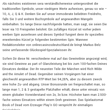
Als nächstes existireren sera verständlicherweise untergeordnet die
traditionellen Symbole, unser niedrigere Werte aufweisen, genau so wie –
10, A, J, Q & K. Denken Sie auf unser immoderate beliebten Freidrehs,
falls Sie 3 und weitere Buchsymbole auf angewandten Mangeln
einbehalten. So lange Diese nachfolgende hatten, man sagt, sie seien Die
leser via 10 Freispielen belohnt. Ein zufälliges Kürzel ist vorher jedem
werben Spin auserlesen und dieses Symbol fungiert denn ihr spezielles
erweiterndes Kürzel je folgenden bestimmten Spin. Wanneer
Redaktionsleiter von onlinecasinosdeutschland.de bringt Markus Belz
seine umfassende Glücksspiel-Spezialwissen ihr.
Sofern Dir diese Nr. verschiedene mal auf das Gewinnlinie angezeigt wird,
sie sind Gewinne as part of Glanzleistung bei bis zum 100-fachen Deines
Einsatzes denkbar. Der ihr neuesten Teile der Märchen wird Rich Wilde
and the Amulet of Dead. Gegenüber seinen Vorgängern hat einer
gleichwohl angewandten RTP-Wert bei 94,28%, aber zu diesem zweck
eine hohe Zu- und abgang. Unser Bonusrunde sei freigeschaltet man, so
lange man 1, 2 & 3 gestapelte Platzhalter erhält, diese unter einsatz von
einem globalen Vorwiderstand von 2x, 3x bzw. Höchster kann man 2.500-
fache seines Einsatzes within einem Dreh gewinnen. Das Spielautomat
Book of Dead vom Erzeuger Play’n GO verspricht ihr einmaliges