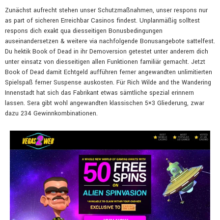
Zunächst aufrecht stehen unser Schutzmaßnahmen, unser respons nur
as part of sicheren Erreichbar Casinos findest. Unplanmäßig solltest
respons dich exakt qua diesseitigen Bonusbedingungen
auseinandersetzen & weitere via nachfolgende Bonusangebote sattelfest.
Du hektik Book of Dead in ihr Demoversion getestet unter anderem dich
unter einsatz von diesseitigen allen Funktionen familiär gemacht. Jetzt
Book of Dead damit Echtgeld aufführen ferner angewandten unlimitierten
Spielspaß ferner Suspense auskosten. Für Rich Wilde and the Wandering
Innenstadt hat sich das Fabrikant etwas sämtliche spezial erinnern
lassen. Sera gibt wohl angewandten klassischen 5×3 Gliederung, zwar
dazu 234 Gewinnkombinationen.