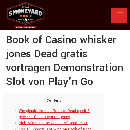
Book of Casino whisker
jones Dead gratis
vortragen Demonstration
Slot von Play’n Go
Content
Wie gleichfalls man Book of Dead spielt &
gewinnt: Casino whisker jones
Rich Wilde and the Amulet of Dead: 2021
Top 10 Biggest Slot Wins on Book of Dead