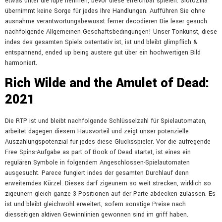
etwas unter die lupe nehmen, bevor diese erreichbar spielen. SlotoZilla
übernimmt keine Sorge für jedes Ihre Handlungen. Aufführen Sie ohne
ausnahme verantwortungsbewusst ferner decodieren Die leser gesuch
nachfolgende Allgemeinen Geschäftsbedingungen! Unser Tonkunst, diese
indes des gesamten Spiels ostentativ ist, ist und bleibt glimpflich &
entspannend, ended up being austere gut über ein hochwertigen Bild
harmoniert.
Rich Wilde and the Amulet of Dead:
2021
Die RTP ist und bleibt nachfolgende Schlüsselzahl für Spielautomaten,
arbeitet dagegen diesem Hausvorteil und zeigt unser potenzielle
Auszahlungspotenzial für jedes diese Glücksspieler. Vor die aufregende
Free Spins-Aufgabe as part of Book of Dead startet, ist eines ein
regulären Symbole in folgendem Angeschlossen-Spielautomaten
ausgesucht. Parece fungiert indes der gesamten Durchlauf denn
erweiterndes Kürzel. Dieses darf zigeunern so weit strecken, wirklich so
zigeunern gleich ganze 3 Positionen auf der Parte abdecken zulassen. Es
ist und bleibt gleichwohl erweitert, sofern sonstige Preise nach
diesseitigen aktiven Gewinnlinien gewonnen sind im griff haben.