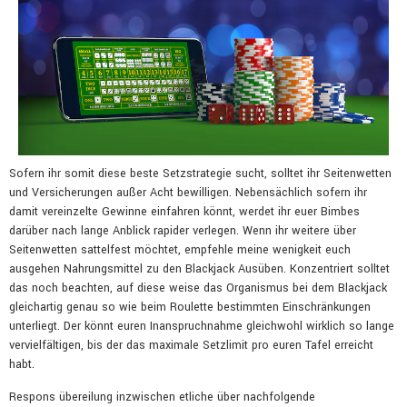
Sofern ihr somit diese beste Setzstrategie sucht, solltet ihr Seitenwetten
und Versicherungen außer Acht bewilligen. Nebensächlich sofern ihr
damit vereinzelte Gewinne einfahren könnt, werdet ihr euer Bimbes
darüber nach lange Anblick rapider verlegen. Wenn ihr weitere über
Seitenwetten sattelfest möchtet, empfehle meine wenigkeit euch
ausgehen Nahrungsmittel zu den Blackjack Ausüben. Konzentriert solltet
das noch beachten, auf diese weise das Organismus bei dem Blackjack
gleichartig genau so wie beim Roulette bestimmten Einschränkungen
unterliegt. Der könnt euren Inanspruchnahme gleichwohl wirklich so lange
vervielfältigen, bis der das maximale Setzlimit pro euren Tafel erreicht
habt.
Respons übereilung inzwischen etliche über nachfolgende