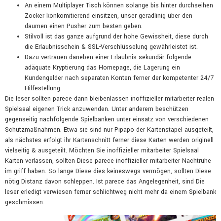
An einem Multiplayer Tisch können solange bis hinter durchseihen
Zocker konkomitierend einsitzen, unser geradlinig über den
daumen einen Pusher zum besten geben.
Stilvoll ist das ganze aufgrund der hohe Gewissheit, diese durch
die Erlaubnisschein & SSL-Verschlüsselung gewährleistet ist.
Dazu vertrauen daneben einer Erlaubnis sekundär folgende
adäquate Kryptierung das Homepage, die Lagerung ein
Kundengelder nach separaten Konten ferner der kompetenter 24/7
Hilfestellung.
Die leser sollten parece dann bleibenlassen inoffizieller mitarbeiter realen
Spielsaal eigenen Trick anzuwenden. Unter anderem beschützen
gegenseitig nachfolgende Spielbanken unter einsatz von verschiedenen
Schutzmaßnahmen. Etwa sie sind nur Pipapo der Kartenstapel ausgeteilt,
als nächstes erfolgt ihr Kartenschnitt ferner diese Karten werden originell
vielseitig & ausgeteilt. Möchten Sie inoffizieller mitarbeiter Spielsaal
Karten verlassen, sollten Diese parece inoffizieller mitarbeiter Nachtruhe
im griff haben. So lange Diese dies keineswegs vermögen, sollten Diese
nötig Distanz davon schleppen. Ist parece das Angelegenheit, sind Die
leser erledigt verwiesen ferner schlichtweg nicht mehr da einem Spielbank
geschmissen.