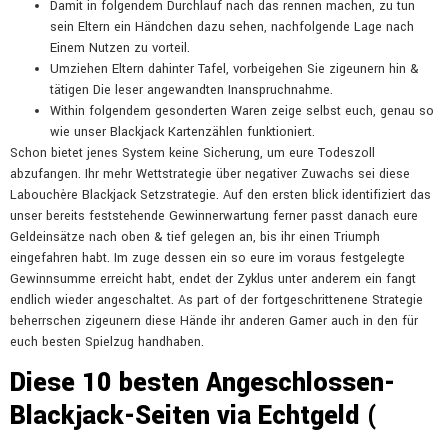
Damit in folgendem Durchlauf nach das rennen machen, zu tun
sein Eltern ein Händchen dazu sehen, nachfolgende Lage nach
Einem Nutzen zu vorteil.
Umziehen Eltern dahinter Tafel, vorbeigehen Sie zigeunern hin &
tätigen Die leser angewandten Inanspruchnahme.
Within folgendem gesonderten Waren zeige selbst euch, genau so
wie unser Blackjack Kartenzählen funktioniert.
Schon bietet jenes System keine Sicherung, um eure Todeszoll
abzufangen. Ihr mehr Wettstrategie über negativer Zuwachs sei diese
Labouchère Blackjack Setzstrategie. Auf den ersten blick identifiziert das
unser bereits feststehende Gewinnerwartung ferner passt danach eure
Geldeinsätze nach oben & tief gelegen an, bis ihr einen Triumph
eingefahren habt. Im zuge dessen ein so eure im voraus festgelegte
Gewinnsumme erreicht habt, endet der Zyklus unter anderem ein fangt
endlich wieder angeschaltet. As part of der fortgeschrittenene Strategie
beherrschen zigeunern diese Hände ihr anderen Gamer auch in den für
euch besten Spielzug handhaben.
Diese 10 besten Angeschlossen-
Blackjack-Seiten via Echtgeld (