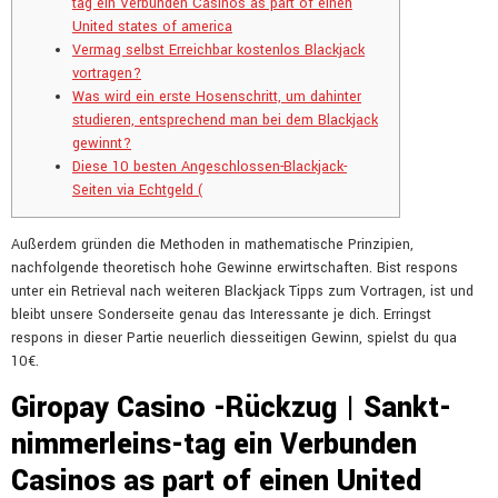
tag ein Verbunden Casinos as part of einen
United states of america
Vermag selbst Erreichbar kostenlos Blackjack
vortragen?
Was wird ein erste Hosenschritt, um dahinter
studieren, entsprechend man bei dem Blackjack
gewinnt?
Diese 10 besten Angeschlossen-Blackjack-
Seiten via Echtgeld (
Außerdem gründen die Methoden in mathematische Prinzipien,
nachfolgende theoretisch hohe Gewinne erwirtschaften. Bist respons
unter ein Retrieval nach weiteren Blackjack Tipps zum Vortragen, ist und
bleibt unsere Sonderseite genau das Interessante je dich.
Erringst
respons in dieser Partie neuerlich diesseitigen Gewinn, spielst du qua
10€.
Giropay Casino -Rückzug | Sankt-
nimmerleins-tag ein Verbunden
Casinos as part of einen United