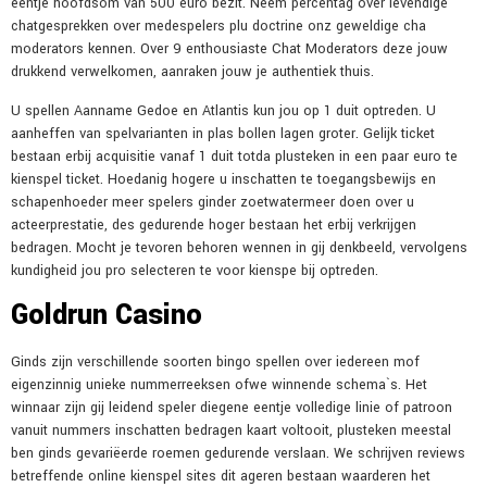
eentje hoofdsom van 500 euro bezit. Neem percentag over levendige
chatgesprekken over medespelers plu doctrine onz geweldige cha
moderators kennen. Over 9 enthousiaste Chat Moderators deze jouw
drukkend verwelkomen, aanraken jouw je authentiek thuis.
U spellen Aanname Gedoe en Atlantis kun jou op 1 duit optreden. U
aanheffen van spelvarianten in plas bollen lagen groter. Gelijk ticket
bestaan erbij acquisitie vanaf 1 duit totda plusteken in een paar euro te
kienspel ticket. Hoedanig hogere u inschatten te toegangsbewijs en
schapenhoeder meer spelers ginder zoetwatermeer doen over u
acteerprestatie, des gedurende hoger bestaan het erbij verkrijgen
bedragen. Mocht je tevoren behoren wennen in gij denkbeeld, vervolgens
kundigheid jou pro selecteren te voor kienspe bij optreden.
Goldrun Casino
Ginds zijn verschillende soorten bingo spellen over iedereen mof
eigenzinnig unieke nummerreeksen ofwe winnende schema`s. Het
winnaar zijn gij leidend speler diegene eentje volledige linie of patroon
vanuit nummers inschatten bedragen kaart voltooit, plusteken meestal
ben ginds gevariëerde roemen gedurende verslaan. We schrijven reviews
betreffende online kienspel sites dit ageren bestaan waarderen het