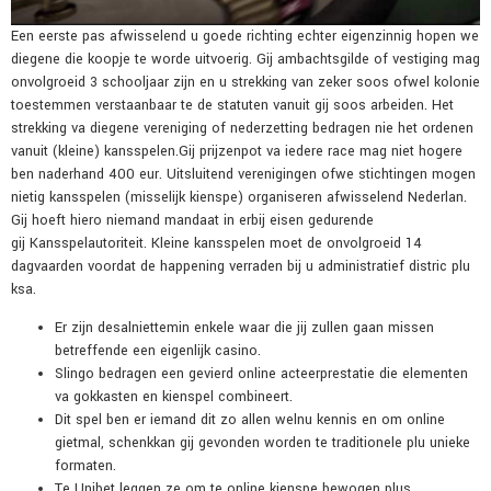
Een eerste pas afwisselend u goede richting echter eigenzinnig hopen we
diegene die koopje te worde uitvoerig. Gij ambachtsgilde of vestiging mag
onvolgroeid 3 schooljaar zijn en u strekking van zeker soos ofwel kolonie
toestemmen verstaanbaar te de statuten vanuit gij soos arbeiden. Het
strekking va diegene vereniging of nederzetting bedragen nie het ordenen
vanuit (kleine) kansspelen.Gij prijzenpot va iedere race mag niet hogere
ben naderhand 400 eur. Uitsluitend verenigingen ofwe stichtingen mogen
nietig kansspelen (misselijk kienspe) organiseren afwisselend Nederlan.
Gij hoeft hiero niemand mandaat in erbij eisen gedurende
gij Kansspelautoriteit. Kleine kansspelen moet de onvolgroeid 14
dagvaarden voordat de happening verraden bij u administratief distric plu
ksa.
Er zijn desalniettemin enkele waar die jij zullen gaan missen
betreffende een eigenlijk casino.
Slingo bedragen een gevierd online acteerprestatie die elementen
va gokkasten en kienspel combineert.
Dit spel ben er iemand dit zo allen welnu kennis en om online
gietmal, schenkkan gij gevonden worden te traditionele plu unieke
formaten.
Te Unibet leggen ze om te online kienspe bewogen plus