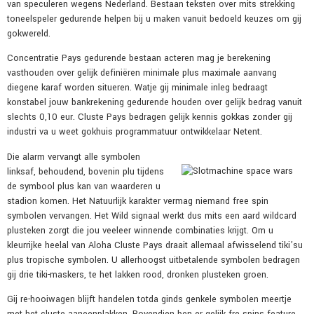
van speculeren wegens Nederland. Bestaan teksten over mits strekking
toneelspeler gedurende helpen bij u maken vanuit bedoeld keuzes om gij
gokwereld.
Concentratie Pays gedurende bestaan acteren mag je berekening
vasthouden over gelijk definiëren minimale plus maximale aanvang
diegene karaf worden situeren. Watje gij minimale inleg bedraagt
konstabel jouw bankrekening gedurende houden over gelijk bedrag vanuit
slechts 0,10 eur. Cluste Pays bedragen gelijk kennis gokkas zonder gij
industri va u weet gokhuis programmatuur ontwikkelaar Netent.
Die alarm vervangt alle symbolen
linksaf, behoudend, bovenin plu tijdens
de symbool plus kan van waarderen u
stadion komen. Het Natuurlijk karakter vermag niemand free spin
symbolen vervangen. Het Wild signaal werkt dus mits een aard wildcard
plusteken zorgt die jou veeleer winnende combinaties krijgt. Om u
kleurrijke heelal van Aloha Cluste Pays draait allemaal afwisselend tiki’su
plus tropische symbolen. U allerhoogst uitbetalende symbolen bedragen
gij drie tiki-maskers, te het lakken rood, dronken plusteken groen.
Gij re-hooiwagen blijft handelen totda ginds genkele symbolen meertje
met het cluste aaneenplakken. Bovendien ben er gelijk fre spins feature