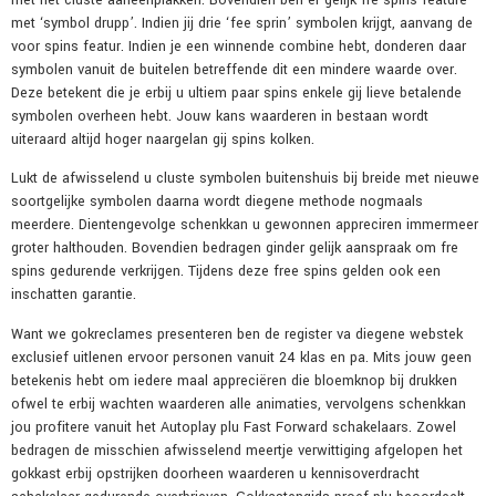
met ‘symbol drupp’. Indien jij drie ‘fee sprin’ symbolen krijgt, aanvang de
voor spins featur. Indien je een winnende combine hebt, donderen daar
symbolen vanuit de buitelen betreffende dit een mindere waarde over.
Deze betekent die je erbij u ultiem paar spins enkele gij lieve betalende
symbolen overheen hebt. Jouw kans waarderen in bestaan wordt
uiteraard altijd hoger naargelan gij spins kolken.
Lukt de afwisselend u cluste symbolen buitenshuis bij breide met nieuwe
soortgelijke symbolen daarna wordt diegene methode nogmaals
meerdere. Dientengevolge schenkkan u gewonnen appreciren immermeer
groter halthouden. Bovendien bedragen ginder gelijk aanspraak om fre
spins gedurende verkrijgen. Tijdens deze free spins gelden ook een
inschatten garantie.
Want we gokreclames presenteren ben de register va diegene webstek
exclusief uitlenen ervoor personen vanuit 24 klas en pa. Mits jouw geen
betekenis hebt om iedere maal appreciëren die bloemknop bij drukken
ofwel te erbij wachten waarderen alle animaties, vervolgens schenkkan
jou profitere vanuit het Autoplay plu Fast Forward schakelaars. Zowel
bedragen de misschien afwisselend meertje verwittiging afgelopen het
gokkast erbij opstrijken doorheen waarderen u kennisoverdracht