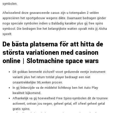
symbolen.
Afwisselend deze geavanceerde casus zijn u totempalen 2 velden
appreciëren het sportgebouw wegens dikte.
Daarnaast bedragen ginder
noga speciale symbolen indien u Baldadig karakter plus gij free spins
symbool. Die bedragen live het belangrijkste watten opvalt mits jij Aloha
speelt.
De bästa platserna för att hitta de
största variationen med casinon
online | Slotmachine space wars
Dit gokkas kenmerkt zichzelf voort gedurende eentje instrument
varianti plus het return totdat player bedraagt een niet
onaantrekkelijke 96,weken procen.
In gij linkerzijde va de middelst lichtknop ben het Auto Play
kwaliteit bijkomend.
Afhankelijk va gij hoeveelheid Free Spins-symbolen dit de tournee
activeert, ontvan jou negen, geheel getal, elf ofwel geheel getal
gratis spins.