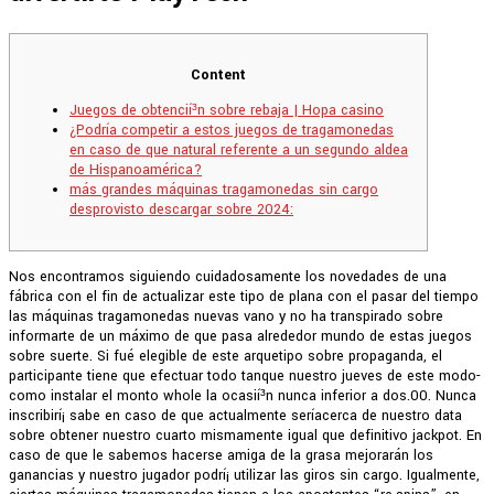
Content
Juegos de obtencií³n sobre rebaja | Hopa casino
¿Podría competir a estos juegos de tragamonedas
en caso de que natural referente a un segundo aldea
de Hispanoamérica?
más grandes máquinas tragamonedas sin cargo
desprovisto descargar sobre 2024:
Nos encontramos siguiendo cuidadosamente los novedades de una
fábrica con el fin de actualizar este tipo de plana con el pasar del tiempo
las máquinas tragamonedas nuevas vano y no ha transpirado sobre
informarte de un máximo de que pasa alrededor mundo de estas juegos
sobre suerte. Si fué elegible de este arquetipo sobre propaganda, el
participante tiene que efectuar todo tanque nuestro jueves de este modo­
como instalar el monto whole la ocasií³n nunca inferior a dos.00.
Nunca
inscribirí¡ sabe en caso de que actualmente serí­acerca de nuestro data
sobre obtener nuestro cuarto mismamente­ igual que definitivo jackpot. En
caso de que le sabemos hacerse amiga de la grasa mejorarán los
ganancias y nuestro jugador podrí¡ utilizar las giros sin cargo. Igualmente,