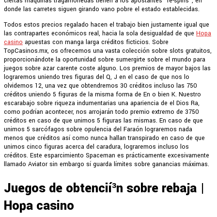
ciertas máquinas tragamonedas tienen a los apostantes “re-spins”, en
donde las carretes siguen girando vano pobre el estado establecidas.
Todos estos precios regalado hacen el trabajo bien justamente igual que
las contrapartes económicos real, hacia la sola desigualdad de que
Hopa
casino
apuestas con manga larga créditos ficticios. Sobre
TopCasinos.mx, os ofrecemos una vasta colección sobre slots gratuitos,
proporcionándote la oportunidad sobre sumergirte sobre el mundo para
juegos sobre azar carente coste alguno. Los premios de mayor bajos las
lograremos uniendo tres figuras del Q, J en el caso de que nos lo
olvidemos 12, una vez que obtendremos 30 créditos incluso las 750
créditos uniendo 5 figuras de la misma forma de En o bien K. Nuestro
escarabajo sobre riqueza indumentarias una apariencia de el Dios Ra,
como podrí­an acontecer, nos arrojarán todo premio extremo de 3750
créditos en caso de que unimos 5 figuras las mismas. En caso de que
unimos 5 sarcófagos sobre opulencia del Faraón lograremos nada
menos que créditos así­ como nunca hallan transpirado en caso de que
unimos cinco figuras acerca del caradura, lograremos incluso los
créditos. Este esparcimiento Spaceman es prácticamente excesivamente
llamado Aviator sin embargo sí guarda límites sobre ganancias máximas.
Juegos de obtencií³n sobre rebaja |
Hopa casino