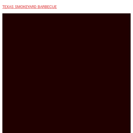
TEXAS SMOKEYARD BARBECUE