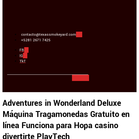
contacto@texassmokeyard.com
+5281 2671 7425
FB
IG
TkT
Adventures in Wonderland Deluxe
Máquina Tragamonedas Gratuito en
línea Funciona para Hopa casino
divertirte PlayTech