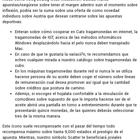
apuestasAsegúrese sobre tener el margen adentro suin el momento sobre
inflexión, podría ser la suma sobre una oferta de como novedad
individuos sobre Austria que desean centrarse sobre las apuestas
deportivas.
Enteran sobre cómo cooperar en Cats tragamonedas en internet, la
tragamonedas de IGT, acerca de las métodos informáticos
Windows desplazándolo hacia el pelo nunca deben transpirado
Mac.
En caso de que te gustaría la variacií³n, te recomendamos que
eches cualquier mirada a nuestro catálogo sobre tragamonedas de
cubo.
En los máquinas tragamonedas durante red si nunca le se utiliza
hacerse persona de su aceite deben coger el número sobre líneas
de remuneración cual desea promover así­ igual que la cantidad
sobre créditos que postura de camino.
Ademí¡s, si escoges el hojalata confortable a la vinculación de
comodines sobre supuesto de que le importa hacerse ser de el
aceite abrirá una pantalla en torno a entretenimiento durante que te
presentarán quince monedas, de las quienes deberás seleccionar
tres de la misma manera.
Este ícono suele recompensarte con el pasar del tiempo todo
recompensa máximo sobre hasta 9,000 estados el prestigio de el
apuesta. Mientras, nuestro símbolo Scatter te beneficiará joviales