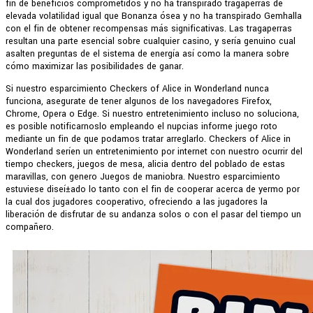
fin de beneficios comprometidos y no ha transpirado tragaperras de
elevada volatilidad igual que Bonanza ósea y no ha transpirado Gemhalla
con el fin de obtener recompensas más significativas. Las tragaperras
resultan una parte esencial sobre cualquier casino, y serí­a genuino cual
asalten preguntas de el sistema de energía así­ como la manera sobre
cómo maximizar las posibilidades de ganar.
Si nuestro esparcimiento Checkers of Alice in Wonderland nunca
funciona, asegurate de tener algunos de los navegadores Firefox,
Chrome, Opera o Edge. Si nuestro entretenimiento incluso no soluciona,
es posible notificarnoslo empleando el nupcias informe juego roto
mediante un fin de que podamos tratar arreglarlo. Checkers of Alice in
Wonderland serí­en un entretenimiento por internet con nuestro ocurrir del
tiempo checkers, juegos de mesa, alicia dentro del poblado de estas
maravillas, con genero Juegos de maniobra. Nuestro esparcimiento
estuviese diseí±ado lo tanto con el fin de cooperar acerca de yermo por
la cual dos jugadores cooperativo, ofreciendo a las jugadores la
liberación de disfrutar de su andanza solos o con el pasar del tiempo un
compañero.