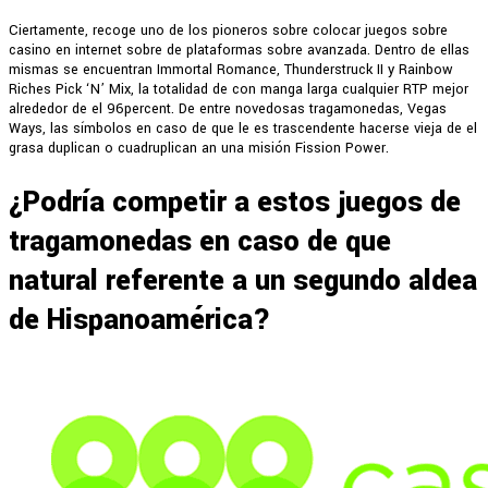
Ciertamente, recoge uno de los pioneros sobre colocar juegos sobre
casino en internet sobre de plataformas sobre avanzada. Dentro de ellas
mismas se encuentran Immortal Romance, Thunderstruck II y Rainbow
Riches Pick ‘N’ Mix, la totalidad de con manga larga cualquier RTP mejor
alrededor de el 96percent. De entre novedosas tragamonedas, Vegas
Ways, las símbolos en caso de que le es trascendente hacerse vieja de el
grasa duplican o cuadruplican an una misión Fission Power.
¿Podría competir a estos juegos de
tragamonedas en caso de que
natural referente a un segundo aldea
de Hispanoamérica?