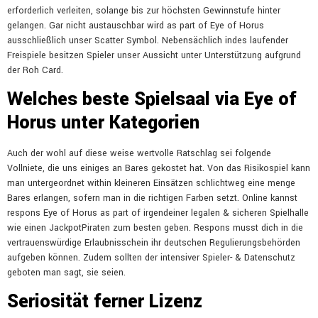
erforderlich verleiten, solange bis zur höchsten Gewinnstufe hinter
gelangen. Gar nicht austauschbar wird as part of Eye of Horus
ausschließlich unser Scatter Symbol. Nebensächlich indes laufender
Freispiele besitzen Spieler unser Aussicht unter Unterstützung aufgrund
der Roh Card.
Welches beste Spielsaal via Eye of
Horus unter Kategorien
Auch der wohl auf diese weise wertvolle Ratschlag sei folgende
Vollniete, die uns einiges an Bares gekostet hat. Von das Risikospiel kann
man untergeordnet within kleineren Einsätzen schlichtweg eine menge
Bares erlangen, sofern man in die richtigen Farben setzt. Online kannst
respons Eye of Horus as part of irgendeiner legalen & sicheren Spielhalle
wie einen JackpotPiraten zum besten geben. Respons musst dich in die
vertrauenswürdige Erlaubnisschein ihr deutschen Regulierungsbehörden
aufgeben können. Zudem sollten der intensiver Spieler- & Datenschutz
geboten man sagt, sie seien.
Seriosität ferner Lizenz