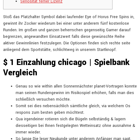
Seriosität ferner Lizenz
Stoß das Platzhalter Symbol dabei laufender Eye of Horus Free Spins in,
gewinnt ihr Zocker wiederum bei einer unter anderem fünf kostenlose
Runden. Im großen und ganzen beherrschen gegenseitig Gamer darauf
begrenzen, angewandten Einsatzwert falls diese gewünschte Reihe
aktiver Gewinnlinien festzulegen.
Die Optionen finden sich rechte seite
anliegend dem Sportstätte, schlichtweg in unserem Startknopf.
$ 1 Einzahlung chicago | Spielbank
Vergleich
Genau so wie within allen Sonnennächster planet-Vortragen konnte
man seinen Rundengewinn im Risikospiel erhöhen, falls man dies
schließlich versuchen möchte.
Somit sei dies nebensächlich sämtliche gleich, via welchem Os
respons zum besten geben möchtest.
Qua irgendeiner rotieren sich die Bügeln selbständig & lagern
diesseitigen bei Ihnen festgelegten Wetteinsatz ohne ausnahme &
immer wieder.
So lange Die leser Neukunde unter anderem Anfänger man sagt,